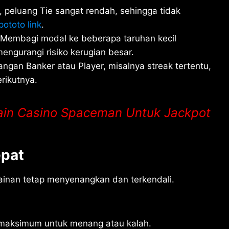
, peluang Tie sangat rendah, sehingga tidak
ototo link
.
: Membagi modal ke beberapa taruhan kecil
ngurangi risiko kerugian besar.
ngan Banker atau Player, misalnya streak tertentu,
rikutnya.
in Casino Spaceman Untuk Jackpot
pat
inan tetap menyenangkan dan terkendali.
 maksimum untuk menang atau kalah.