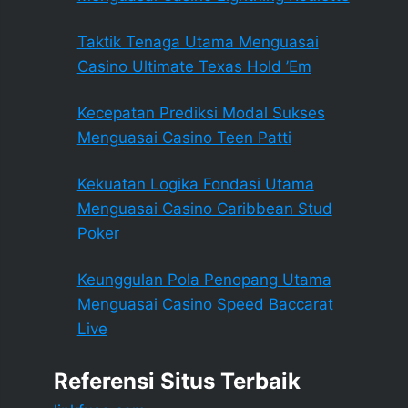
Taktik Tenaga Utama Menguasai
Casino Ultimate Texas Hold ’Em
Kecepatan Prediksi Modal Sukses
Menguasai Casino Teen Patti
Kekuatan Logika Fondasi Utama
Menguasai Casino Caribbean Stud
Poker
Keunggulan Pola Penopang Utama
Menguasai Casino Speed Baccarat
Live
Referensi Situs Terbaik