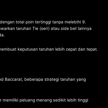
ngan total poin tertinggi tanpa melebihi 9.
rkan taruhan Tie (seri) atau side bet lainnya
da.
embuat keputusan taruhan lebih cepat dan tepat.
 Baccarat, beberapa strategi taruhan yang
memiliki peluang menang sedikit lebih tinggi