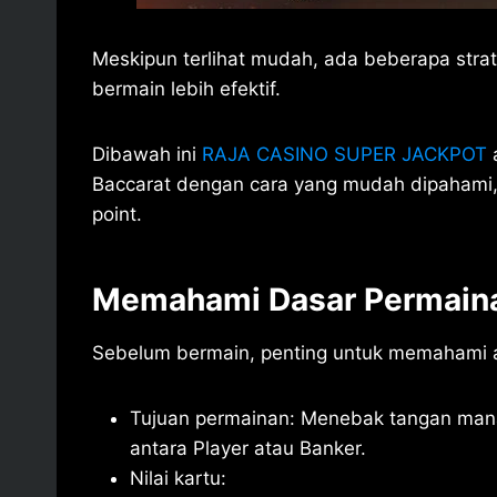
Meskipun terlihat mudah, ada beberapa stra
bermain lebih efektif.
Dibawah ini
RAJA CASINO SUPER JACKPOT
Baccarat dengan cara yang mudah dipahami, 
point.
Memahami Dasar Permain
Sebelum bermain, penting untuk memahami a
Tujuan permainan: Menebak tangan mana 
antara Player atau Banker.
Nilai kartu: