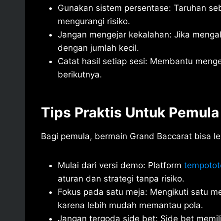
Gunakan sistem persentase: Taruhan seb
mengurangi risiko.
Jangan mengejar kekalahan: Jika mengala
dengan jumlah kecil.
Catat hasil setiap sesi: Membantu menge
berikutnya.
Tips Praktis Untuk Pemula
Bagi pemula, bermain Grand Baccarat bisa le
Mulai dari versi demo: Platform
tempototo
aturan dan strategi tanpa risiko.
Fokus pada satu meja: Mengikuti satu me
karena lebih mudah memantau pola.
Jangan tergoda side bet: Side bet memi