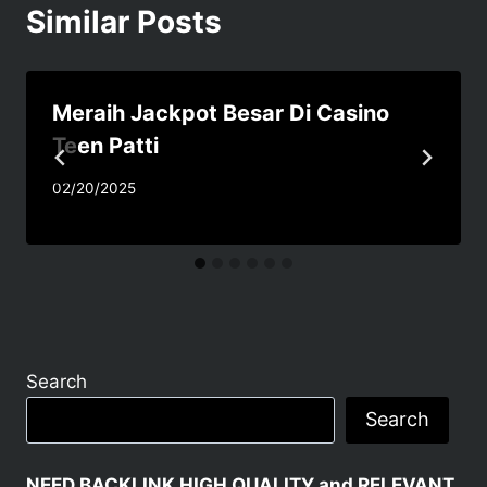
Similar Posts
Meraih Jackpot Besar Di Casino
Teen Patti
02/20/2025
Search
Search
NEED BACKLINK HIGH QUALITY and RELEVANT