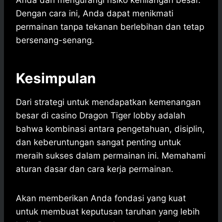
Anda dan mengurangi risiko kehilangan besar.
Dengan cara ini, Anda dapat menikmati
permainan tanpa tekanan berlebihan dan tetap
bersenang-senang.
Kesimpulan
Dari strategi untuk mendapatkan kemenangan
besar di casino Dragon Tiger lobby adalah
bahwa kombinasi antara pengetahuan, disiplin,
dan keberuntungan sangat penting untuk
meraih sukses dalam permainan ini. Memahami
aturan dasar dan cara kerja permainan.
Akan memberikan Anda fondasi yang kuat
untuk membuat keputusan taruhan yang lebih