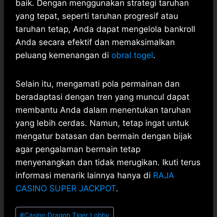
baik. Dengan menggunakan strategi taruhan
yang tepat, seperti taruhan progresif atau
taruhan tetap, Anda dapat mengelola bankroll
Anda secara efektif dan memaksimalkan
peluang kemenangan di
obral togel
.
Selain itu, mengamati pola permainan dan
beradaptasi dengan tren yang muncul dapat
membantu Anda dalam menentukan taruhan
yang lebih cerdas. Namun, tetap ingat untuk
mengatur batasan dan bermain dengan bijak
agar pengalaman bermain tetap
menyenangkan dan tidak merugikan. Ikuti terus
informasi menarik lainnya hanya di
RAJA
CASINO SUPER JACKPOT
.
Post
#
Casino Dragon Tiger Lobby