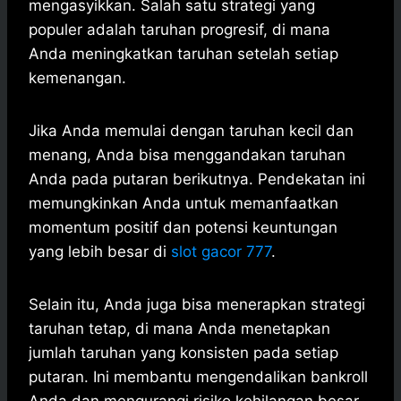
mengasyikkan. Salah satu strategi yang
populer adalah taruhan progresif, di mana
Anda meningkatkan taruhan setelah setiap
kemenangan.
Jika Anda memulai dengan taruhan kecil dan
menang, Anda bisa menggandakan taruhan
Anda pada putaran berikutnya. Pendekatan ini
memungkinkan Anda untuk memanfaatkan
momentum positif dan potensi keuntungan
yang lebih besar di
slot gacor 777
.
Selain itu, Anda juga bisa menerapkan strategi
taruhan tetap, di mana Anda menetapkan
jumlah taruhan yang konsisten pada setiap
putaran. Ini membantu mengendalikan bankroll