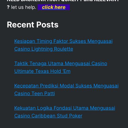
?
let us help.
click here
Recent Posts
Kesiapan Timing Faktor Sukses Menguasai
Casino Lightning Roulette
Taktik Tenaga Utama Menguasai Casino
Ultimate Texas Hold ’Em
Kecepatan Prediksi Modal Sukses Menguasai
Casino Teen Patti
Kekuatan Logika Fondasi Utama Menguasai
Casino Caribbean Stud Poker