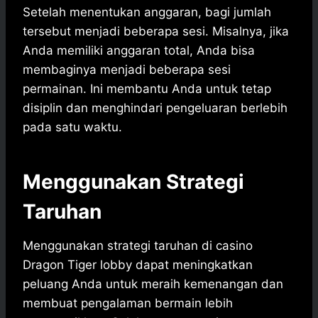
Setelah menentukan anggaran, bagi jumlah
tersebut menjadi beberapa sesi. Misalnya, jika
Anda memiliki anggaran total, Anda bisa
membaginya menjadi beberapa sesi
permainan. Ini membantu Anda untuk tetap
disiplin dan menghindari pengeluaran berlebih
pada satu waktu.
Menggunakan Strategi
Taruhan
Menggunakan strategi taruhan di casino
Dragon Tiger lobby dapat meningkatkan
peluang Anda untuk meraih kemenangan dan
membuat pengalaman bermain lebih