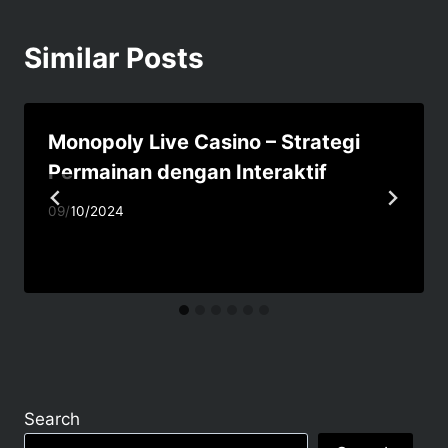
Similar Posts
Monopoly Live Casino – Strategi
Permainan dengan Interaktif
09/10/2024
Search