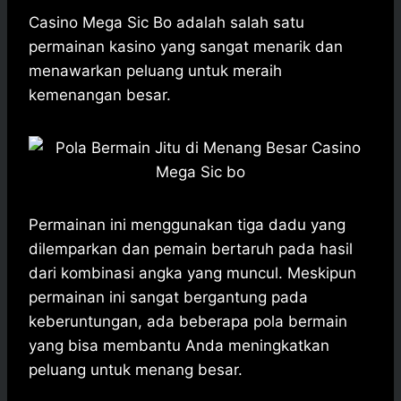
h
a
e
e
k
i
a
c
s
l
y
n
Casino Mega Sic Bo adalah salah satu
t
e
s
e
p
e
permainan kasino yang sangat menarik dan
s
b
e
g
e
menawarkan peluang untuk meraih
A
o
n
r
kemenangan besar.
p
o
g
a
p
k
e
m
r
Permainan ini menggunakan tiga dadu yang
dilemparkan dan pemain bertaruh pada hasil
dari kombinasi angka yang muncul. Meskipun
permainan ini sangat bergantung pada
keberuntungan, ada beberapa pola bermain
yang bisa membantu Anda meningkatkan
peluang untuk menang besar.