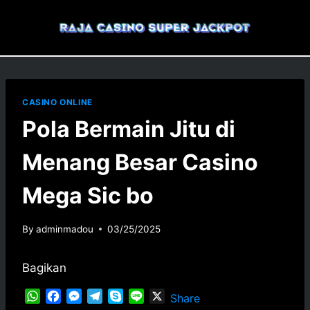
Skip
to
content
CASINO ONLINE
Pola Bermain Jitu di
Menang Besar Casino
Mega Sic bo
By
adminmadou
03/25/2025
Bagikan
W
F
M
T
S
L
X
Share