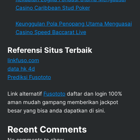
Casino Caribbean Stud Poker
Keunggulan Pola Penopang Utama Menguasai
Casino Speed Baccarat Live
Referensi Situs Terbaik
linkfuso.com
data hk 4d
Prediksi Fusototo
Link alternatif
Fusototo
daftar dan login 100%
aman mudah gampang memberikan jackpot
besar yang bisa anda dapatkan di sini.
Recent Comments