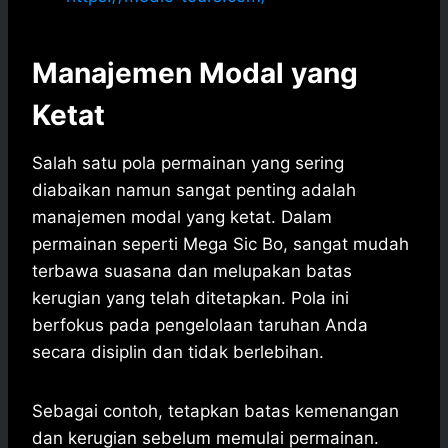
Manajemen Modal yang
Ketat
Salah satu pola permainan yang sering
diabaikan namun sangat penting adalah
manajemen modal yang ketat. Dalam
permainan seperti Mega Sic Bo, sangat mudah
terbawa suasana dan melupakan batas
kerugian yang telah ditetapkan. Pola ini
berfokus pada pengelolaan taruhan Anda
secara disiplin dan tidak berlebihan.
Sebagai contoh, tetapkan batas kemenangan
dan kerugian sebelum memulai permainan.