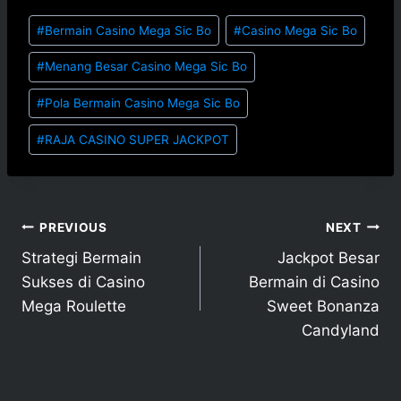
Post
#
Bermain Casino Mega Sic Bo
#
Casino Mega Sic Bo
Tags:
#
Menang Besar Casino Mega Sic Bo
#
Pola Bermain Casino Mega Sic Bo
#
RAJA CASINO SUPER JACKPOT
Post
PREVIOUS
NEXT
Strategi Bermain
Jackpot Besar
navigation
Sukses di Casino
Bermain di Casino
Mega Roulette
Sweet Bonanza
Candyland