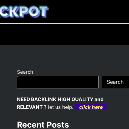
Search
Search
NEED BACKLINK HIGH QUALITY and
RELEVANT ?
let us help.
click here
Recent Posts