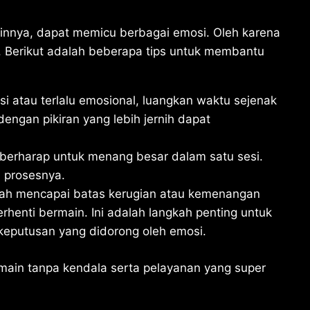
lainnya, dapat memicu berbagai emosi. Oleh karena
g. Berikut adalah beberapa tips untuk membantu
si atau terlalu emosional, luangkan waktu sejenak
dengan pikiran yang lebih jernih dapat
 berharap untuk menang besar dalam satu sesi.
i prosesnya.
dah mencapai batas kerugian atau kemenangan
rhenti bermain. Ini adalah langkah penting untuk
keputusan yang didorong oleh emosi.
main tanpa kendala serta pelayanan yang super