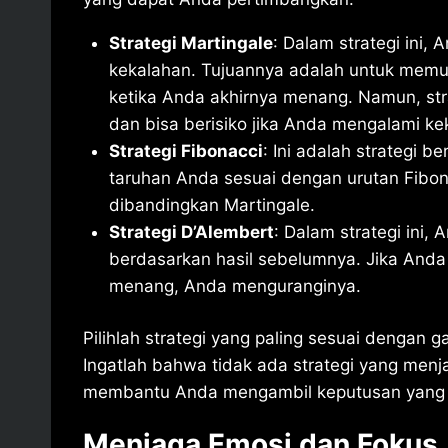
Strategi Martingale
: Dalam strategi ini,
kekalahan. Tujuannya adalah untuk memu
ketika Anda akhirnya menang. Namun, str
dan bisa berisiko jika Anda mengalami ke
Strategi Fibonacci
: Ini adalah strategi 
taruhan Anda sesuai dengan urutan Fibonac
dibandingkan Martingale.
Strategi D’Alembert
: Dalam strategi ini
berdasarkan hasil sebelumnya. Jika Anda
menang, Anda menguranginya.
Pilihlah strategi yang paling sesuai dengan
Ingatlah bahwa tidak ada strategi yang menj
membantu Anda mengambil keputusan yang l
Menjaga Emosi dan Fokus