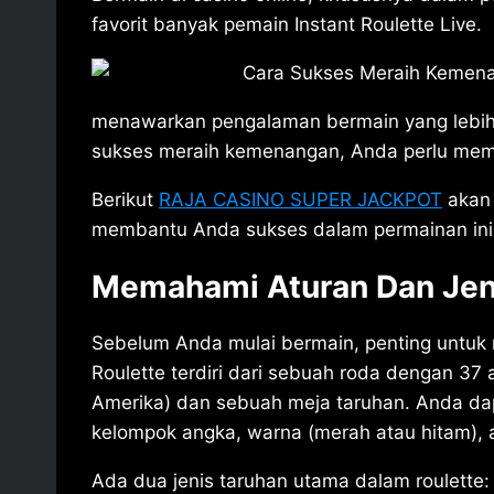
favorit banyak pemain Instant Roulette Live.
menawarkan pengalaman bermain yang lebih 
sukses meraih kemenangan, Anda perlu memi
Berikut
RAJA CASINO SUPER JACKPOT
akan
membantu Anda sukses dalam permainan ini
Memahami Aturan Dan Jen
Sebelum Anda mulai bermain, penting untuk
Roulette terdiri dari sebuah roda dengan 37
Amerika) dan sebuah meja taruhan. Anda da
kelompok angka, warna (merah atau hitam), a
Ada dua jenis taruhan utama dalam roulette: