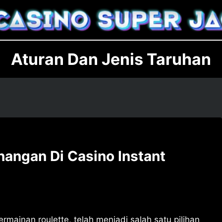
Aturan Dan Jenis Taruhan
angan Di Casino Instant
rmainan roulette, telah menjadi salah satu pilihan