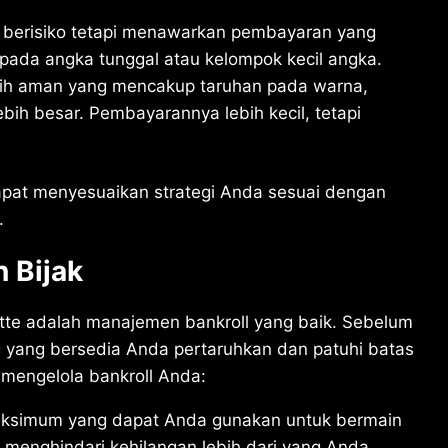
ih berisiko tetapi menawarkan pembayaran yang
pada angka tunggal atau kelompok kecil angka.
lebih aman yang mencakup taruhan pada warna,
bih besar. Pembayarannya lebih kecil, tetapi
apat menyesuaikan strategi Anda sesuai dengan
.
 Bijak
ette adalah manajemen bankroll yang baik. Sebelum
 yang bersedia Anda pertaruhkan dan patuhi batas
 mengelola bankroll Anda:
aksimum yang dapat Anda gunakan untuk bermain
 menghindari kehilangan lebih dari yang Anda