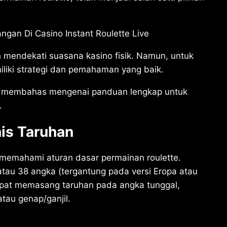
mendekati suasana kasino fisik. Namun, untuk
liki strategi dan pemahaman yang baik.
 membahas mengenai panduan lengkap untuk
.
is Taruhan
 memahami aturan dasar permainan roulette.
 atau 38 angka (tergantung pada versi Eropa atau
pat memasang taruhan pada angka tunggal,
tau genap/ganjil.