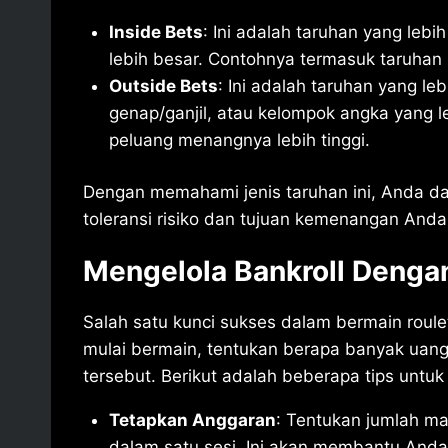
Inside Bets
: Ini adalah taruhan yang leb
lebih besar. Contohnya termasuk taruhan 
Outside Bets
: Ini adalah taruhan yang 
genap/ganjil, atau kelompok angka yang le
peluang menangnya lebih tinggi.
Dengan memahami jenis taruhan ini, Anda d
toleransi risiko dan tujuan kemenangan Anda
Mengelola Bankroll Dengan
Salah satu kunci sukses dalam bermain roul
mulai bermain, tentukan berapa banyak uang
tersebut. Berikut adalah beberapa tips untuk
Tetapkan Anggaran
: Tentukan jumlah m
dalam satu sesi. Ini akan membantu Anda