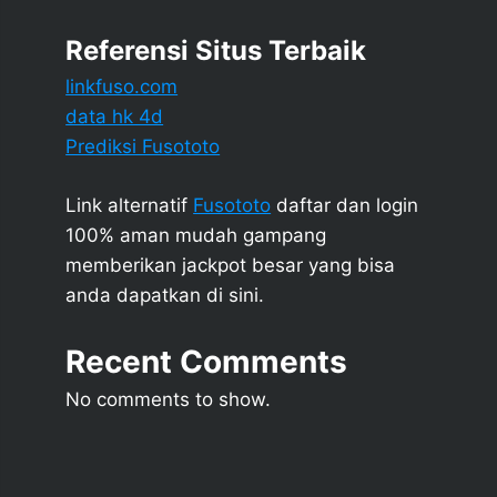
Referensi Situs Terbaik
linkfuso.com
data hk 4d
Prediksi Fusototo
Link alternatif
Fusototo
daftar dan login
100% aman mudah gampang
memberikan jackpot besar yang bisa
anda dapatkan di sini.
Recent Comments
No comments to show.