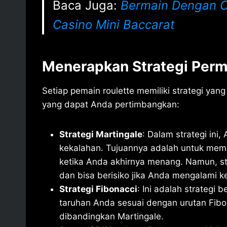
Baca Juga:
Bermain Dengan C
Casino Mini Baccarat
Menerapkan Strategi Perm
Setiap pemain roulette memiliki strategi yan
yang dapat Anda pertimbangkan:
Strategi Martingale
: Dalam strategi in
kekalahan. Tujuannya adalah untuk mem
ketika Anda akhirnya menang. Namun, st
dan bisa berisiko jika Anda mengalami k
Strategi Fibonacci
: Ini adalah strategi
taruhan Anda sesuai dengan urutan Fibona
dibandingkan Martingale.