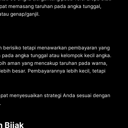
pat memasang taruhan pada angka tunggal,
tau genap/ganjil.
bih berisiko tetapi menawarkan pembayaran yang
 pada angka tunggal atau kelompok kecil angka.
 lebih aman yang mencakup taruhan pada warna,
ebih besar. Pembayarannya lebih kecil, tetapi
apat menyesuaikan strategi Anda sesuai dengan
.
 Bijak