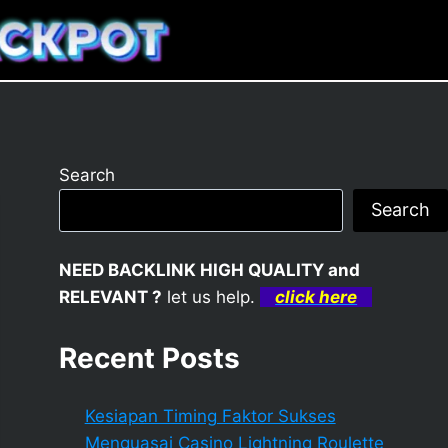
Search
Search
NEED BACKLINK HIGH QUALITY and
RELEVANT ?
let us help.
click here
Recent Posts
Kesiapan Timing Faktor Sukses
Menguasai Casino Lightning Roulette