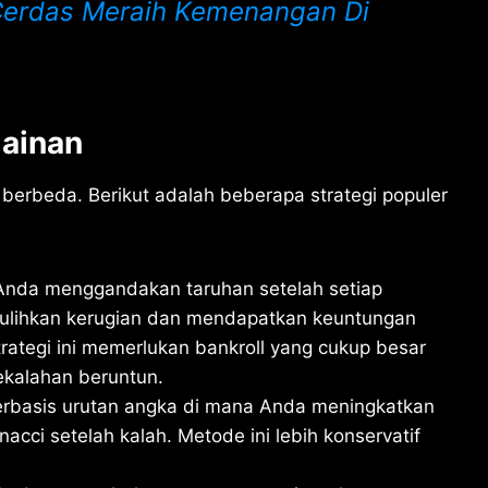
erdas Meraih Kemenangan Di
ainan
g berbeda. Berikut adalah beberapa strategi populer
i, Anda menggandakan taruhan setelah setiap
ulihkan kerugian dan mendapatkan keuntungan
rategi ini memerlukan bankroll yang cukup besar
ekalahan beruntun.
 berbasis urutan angka di mana Anda meningkatkan
cci setelah kalah. Metode ini lebih konservatif