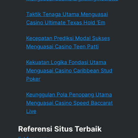
Taktik Tenaga Utama Menguasai
Casino Ultimate Texas Hold ’Em
Kecepatan Prediksi Modal Sukses
Menguasai Casino Teen Patti
Kekuatan Logika Fondasi Utama
Menguasai Casino Caribbean Stud
Poker
Keunggulan Pola Penopang Utama
Menguasai Casino Speed Baccarat
Live
Referensi Situs Terbaik