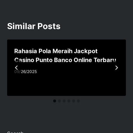
Similar Posts
Rahasia Pola Meraih Jackpot
Casino Punto Banco Online Terbaru
09/26/2025