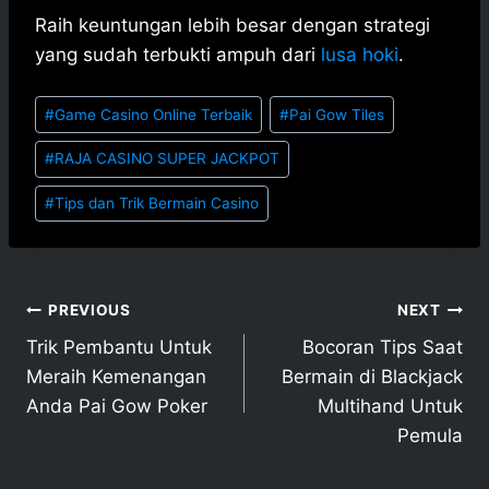
Raih keuntungan lebih besar dengan strategi
yang sudah terbukti ampuh dari
lusa hoki
.
Post
#
Game Casino Online Terbaik
#
Pai Gow Tiles
Tags:
#
RAJA CASINO SUPER JACKPOT
#
Tips dan Trik Bermain Casino
Post
PREVIOUS
NEXT
Trik Pembantu Untuk
Bocoran Tips Saat
navigation
Meraih Kemenangan
Bermain di Blackjack
Anda Pai Gow Poker
Multihand Untuk
Pemula