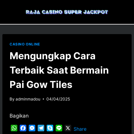
Skip
to
content
CASINO ONLINE
Mengungkap Cara
Terbaik Saat Bermain
Pai Gow Tiles
By
adminmadou
04/04/2025
Bagikan
W
F
M
T
S
L
X
Share