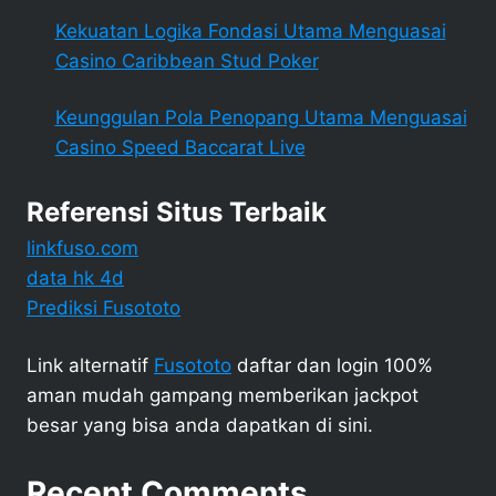
Kekuatan Logika Fondasi Utama Menguasai
Casino Caribbean Stud Poker
Keunggulan Pola Penopang Utama Menguasai
Casino Speed Baccarat Live
Referensi Situs Terbaik
linkfuso.com
data hk 4d
Prediksi Fusototo
Link alternatif
Fusototo
daftar dan login 100%
aman mudah gampang memberikan jackpot
besar yang bisa anda dapatkan di sini.
Recent Comments