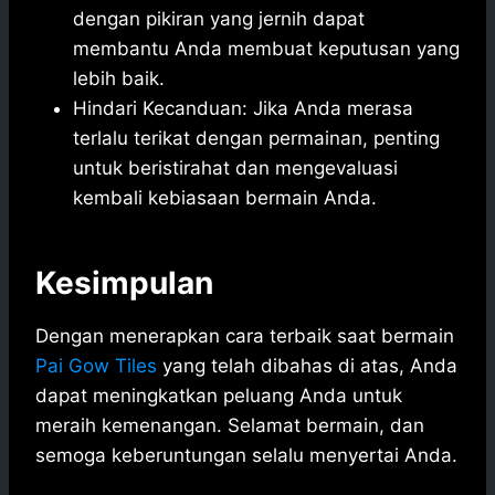
dengan pikiran yang jernih dapat
membantu Anda membuat keputusan yang
lebih baik.
Hindari Kecanduan: Jika Anda merasa
terlalu terikat dengan permainan, penting
untuk beristirahat dan mengevaluasi
kembali kebiasaan bermain Anda.
Kesimpulan
Dengan menerapkan cara terbaik saat bermain
Pai Gow Tiles
yang telah dibahas di atas, Anda
dapat meningkatkan peluang Anda untuk
meraih kemenangan. Selamat bermain, dan
semoga keberuntungan selalu menyertai Anda.