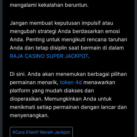
mengalami kekalahan beruntun.
Jangan membuat keputusan impulsif atau
mengubah strategi Anda berdasarkan emosi
Anda. Penting untuk mengikuti rencana taruhan
Anda dan tetap disiplin saat bermain di dalam
RAJA CASINO SUPER JACKPOT
.
Di sini. Anda akan menemukan berbagai pilihan
permainan menarik,
token 4d
menawarkan
platform yang mudah diakses dan
dioperasikan. Memungkinkan Anda untuk
menikmati setiap permainan dengan lancar dan
menyenangkan.
Post
#
Cara Efektif Meraih Jackpot
Tags: