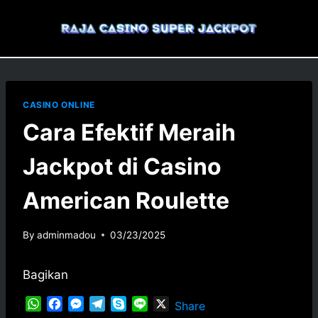
Skip
to
content
CASINO ONLINE
Cara Efektif Meraih
Jackpot di Casino
American Roulette
By
adminmadou
03/23/2025
Bagikan
W
F
M
T
S
L
X
Share