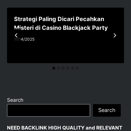
Strategi Paling Dicari Pecahkan
Misteri di Casino Blackjack Party
11/14/2025
Search
Search
NEED BACKLINK HIGH QUALITY and RELEVANT