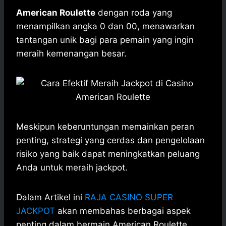
h
a
e
e
k
i
a
c
s
l
y
n
American Roulette
dengan roda yang
t
e
s
e
p
e
menampilkan angka 0 dan 00, menawarkan
s
b
e
g
e
tantangan unik bagi para pemain yang ingin
A
o
n
r
meraih kemenangan besar.
p
o
g
a
p
k
e
m
r
Meskipun keberuntungan memainkan peran
penting, strategi yang cerdas dan pengelolaan
risiko yang baik dapat meningkatkan peluang
Anda untuk meraih jackpot.
Dalam Artikel ini
RAJA CASINO SUPER
JACKPOT
akan membahas berbagai aspek
penting dalam bermain American Roulette,