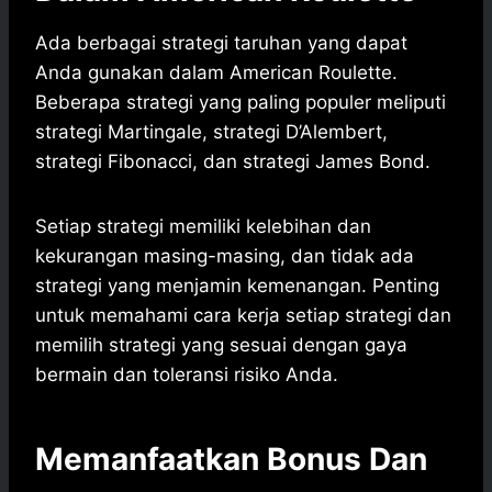
Ada berbagai strategi taruhan yang dapat
Anda gunakan dalam American Roulette.
Beberapa strategi yang paling populer meliputi
strategi Martingale, strategi D’Alembert,
strategi Fibonacci, dan strategi James Bond.
Setiap strategi memiliki kelebihan dan
kekurangan masing-masing, dan tidak ada
strategi yang menjamin kemenangan. Penting
untuk memahami cara kerja setiap strategi dan
memilih strategi yang sesuai dengan gaya
bermain dan toleransi risiko Anda.
Memanfaatkan Bonus Dan