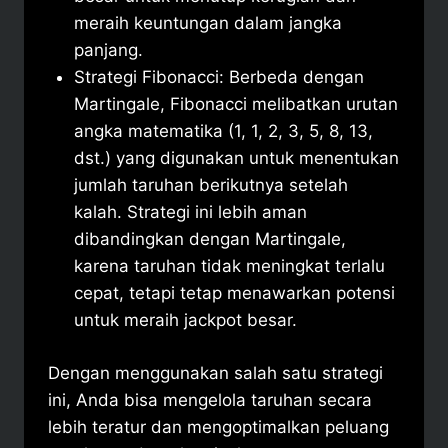
meraih keuntungan dalam jangka
panjang.
Strategi Fibonacci: Berbeda dengan
Martingale, Fibonacci melibatkan urutan
angka matematika (1, 1, 2, 3, 5, 8, 13,
dst.) yang digunakan untuk menentukan
jumlah taruhan berikutnya setelah
kalah. Strategi ini lebih aman
dibandingkan dengan Martingale,
karena taruhan tidak meningkat terlalu
cepat, tetapi tetap menawarkan potensi
untuk meraih jackpot besar.
Dengan menggunakan salah satu strategi
ini, Anda bisa mengelola taruhan secara
lebih teratur dan mengoptimalkan peluang