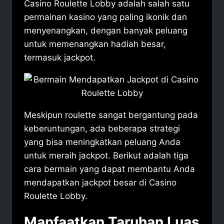
Casino Roulette Lobby adalah salah satu
permainan kasino yang paling ikonik dan
menyenangkan, dengan banyak peluang
untuk memenangkan hadiah besar,
termasuk jackpot.
Meskipun roulette sangat bergantung pada
keberuntungan, ada beberapa strategi
yang bisa meningkatkan peluang Anda
untuk meraih jackpot. Berikut adalah tiga
cara bermain yang dapat membantu Anda
mendapatkan jackpot besar di Casino
Roulette Lobby.
Manfaatkan Taruhan Luas