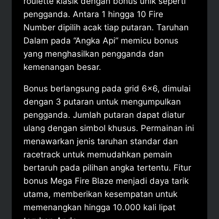
roulette klasik dengan bonus unik seperti
pengganda. Antara 1 hingga 10 Fire
Number dipilih acak tiap putaran. Taruhan
Dalam pada “Angka Api” memicu bonus
yang menghasilkan pengganda dan
kemenangan besar.
Bonus berlangsung pada grid 6×6, dimulai
dengan 3 putaran untuk mengumpulkan
pengganda. Jumlah putaran dapat diatur
ulang dengan simbol khusus. Permainan ini
menawarkan jenis taruhan standar dan
racetrack untuk memudahkan pemain
bertaruh pada pilihan angka tertentu. ​Fitur
bonus Mega Fire Blaze menjadi daya tarik
utama, memberikan kesempatan untuk
memenangkan hingga 10.000 kali lipat