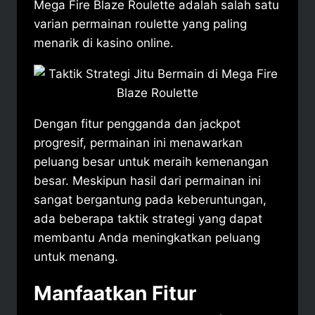
Mega Fire Blaze Roulette adalah salah satu
varian permainan roulette yang paling
menarik di kasino online.
Dengan fitur pengganda dan jackpot
progresif, permainan ini menawarkan
peluang besar untuk meraih kemenangan
besar. Meskipun hasil dari permainan ini
sangat bergantung pada keberuntungan,
ada beberapa taktik strategi yang dapat
membantu Anda meningkatkan peluang
untuk menang.
Manfaatkan Fitur