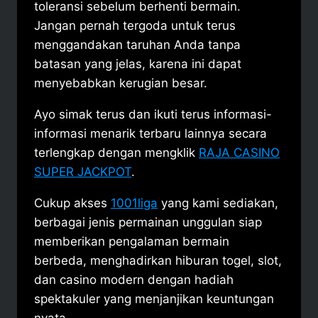
toleransi sebelum berhenti bermain.
Jangan pernah tergoda untuk terus
menggandakan taruhan Anda tanpa
batasan yang jelas, karena ini dapat
menyebabkan kerugian besar.
Ayo simak terus dan ikuti terus informasi-
informasi menarik terbaru lainnya secara
terlengkap dengan mengklik
RAJA CASINO
SUPER JACKPOT
.
Cukup akses
1001liga
yang kami sediakan,
berbagai jenis permainan unggulan siap
memberikan pengalaman bermain
berbeda, menghadirkan hiburan togel, slot,
dan casino modern dengan hadiah
spektakuler yang menjanjikan keuntungan