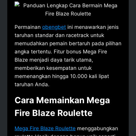
Permainan
obengbet
ini menawarkan jenis
taruhan standar dan racetrack untuk
memudahkan pemain bertaruh pada pilihan
angka tertentu. ​Fitur bonus Mega Fire
Blaze menjadi daya tarik utama,
memberikan kesempatan untuk
memenangkan hingga 10.000 kali lipat
taruhan Anda​.
Cara Memainkan Mega
Fire Blaze Roulette
Mega Fire Blaze Roulette
menggabungkan