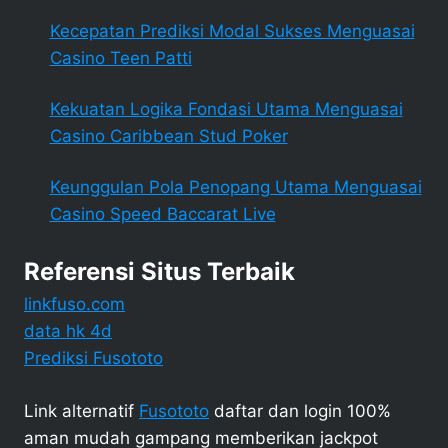
Kecepatan Prediksi Modal Sukses Menguasai
Casino Teen Patti
Kekuatan Logika Fondasi Utama Menguasai
Casino Caribbean Stud Poker
Keunggulan Pola Penopang Utama Menguasai
Casino Speed Baccarat Live
Referensi Situs Terbaik
linkfuso.com
data hk 4d
Prediksi Fusototo
Link alternatif
Fusototo
daftar dan login 100%
aman mudah gampang memberikan jackpot