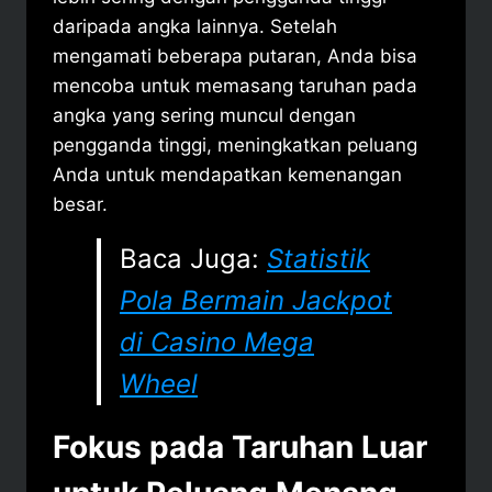
daripada angka lainnya. Setelah
mengamati beberapa putaran, Anda bisa
mencoba untuk memasang taruhan pada
angka yang sering muncul dengan
pengganda tinggi, meningkatkan peluang
Anda untuk mendapatkan kemenangan
besar.
Baca Juga:
Statistik
Pola Bermain Jackpot
di Casino Mega
Wheel
Fokus pada Taruhan Luar