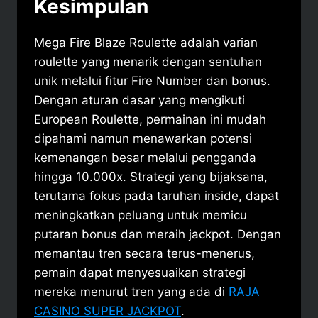
Kesimpulan
Mega Fire Blaze Roulette adalah varian
roulette yang menarik dengan sentuhan
unik melalui fitur Fire Number dan bonus. ​
Dengan aturan dasar yang mengikuti
European Roulette, permainan ini mudah
dipahami namun menawarkan potensi
kemenangan besar melalui pengganda
hingga 10.000x​. Strategi yang bijaksana,
terutama fokus pada taruhan inside, dapat
meningkatkan peluang untuk memicu
putaran bonus dan meraih jackpot. Dengan
memantau tren secara terus-menerus,
pemain dapat menyesuaikan strategi
mereka menurut tren yang ada di
RAJA
CASINO SUPER JACKPOT
.