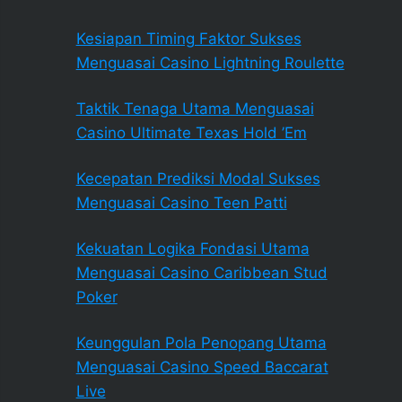
Kesiapan Timing Faktor Sukses
Menguasai Casino Lightning Roulette
Taktik Tenaga Utama Menguasai
Casino Ultimate Texas Hold ’Em
Kecepatan Prediksi Modal Sukses
Menguasai Casino Teen Patti
Kekuatan Logika Fondasi Utama
Menguasai Casino Caribbean Stud
Poker
Keunggulan Pola Penopang Utama
Menguasai Casino Speed Baccarat
Live