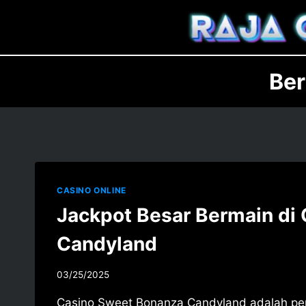
Skip
to
content
Ber
CASINO ONLINE
Jackpot Besar Bermain di
Candyland
03/25/2025
Casino Sweet Bonanza Candyland adalah pe