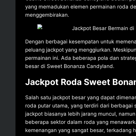
yang memadukan elemen permainan roda de
menggembirakan.
Dengan berbagai kesempatan untuk memenan
peluang jackpot yang menggiurkan. Meskip
permainan ini. Ada beberapa pola dan strat
besar di Sweet Bonanza Candyland.
Jackpot Roda Sweet Bona
Salah satu jackpot besar yang dapat dimena
roda putar utama, yang terdiri dari berbagai 
jackpot biasanya lebih jarang muncul, namu
beberapa sektor dalam roda yang menawark
kemenangan yang sangat besar, terkadang hin