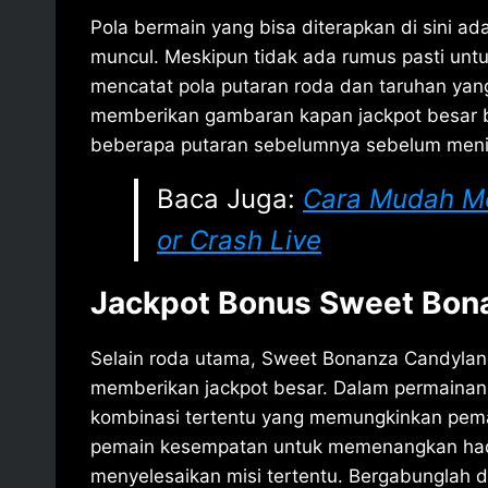
Pola bermain yang bisa diterapkan di sini ad
muncul. Meskipun tidak ada rumus pasti unt
mencatat pola putaran roda dan taruhan yang
memberikan gambaran kapan jackpot besar b
beberapa putaran sebelumnya sebelum menin
Baca Juga:
Cara Mudah Me
or Crash Live
Jackpot Bonus Sweet Bon
Selain roda utama, Sweet Bonanza Candylan
memberikan jackpot besar. Dalam permainan i
kombinasi tertentu yang memungkinkan pemai
pemain kesempatan untuk memenangkan had
menyelesaikan misi tertentu. Bergabunglah 