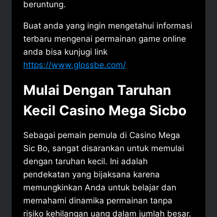
beruntung.
Buat anda yang ingin mengetahui informasi
terbaru mengenai permainan game online
anda bisa kunjugi link
https://www.glossbe.com/
Mulai Dengan Taruhan
Kecil Casino Mega Sicbo
Sebagai pemain pemula di Casino Mega
Sic Bo, sangat disarankan untuk memulai
dengan taruhan kecil. Ini adalah
pendekatan yang bijaksana karena
memungkinkan Anda untuk belajar dan
memahami dinamika permainan tanpa
risiko kehilangan uang dalam jumlah besar.