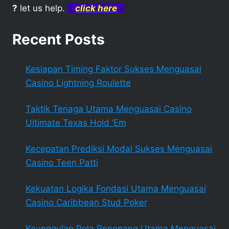
?
let us help.
click here
Recent Posts
Kesiapan Timing Faktor Sukses Menguasai
Casino Lightning Roulette
Taktik Tenaga Utama Menguasai Casino
Ultimate Texas Hold ’Em
Kecepatan Prediksi Modal Sukses Menguasai
Casino Teen Patti
Kekuatan Logika Fondasi Utama Menguasai
Casino Caribbean Stud Poker
Keunggulan Pola Penopang Utama Menguasai