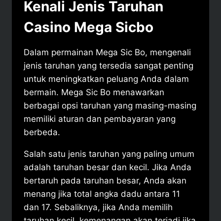
Kenali Jenis Taruhan
Casino Mega Sicbo
Dalam permainan Mega Sic Bo, mengenali
jenis taruhan yang tersedia sangat penting
untuk meningkatkan peluang Anda dalam
bermain. Mega Sic Bo menawarkan
berbagai opsi taruhan yang masing-masing
memiliki aturan dan pembayaran yang
berbeda.
Salah satu jenis taruhan yang paling umum
adalah taruhan besar dan kecil. Jika Anda
bertaruh pada taruhan besar, Anda akan
menang jika total angka dadu antara 11
dan 17. Sebaliknya, jika Anda memilih
taruhan kecil, kemenangan akan terjadi jika