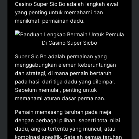
Casino Super Sic Bo adalah langkah awal
yang penting untuk memahami dan
menikmati permainan dadu.
Super Sic Bo adalah permainan yang
menggabungkan elemen keberuntungan
dan strategi, di mana pemain bertaruh
pada hasil dari tiga dadu yang dilempar.
Sebelum memulai, penting untuk
memahami aturan dasar permainan.
Pemain memasang taruhan pada meja
dengan berbagai pilihan, seperti total nilai
dadu, angka tertentu yang muncul, atau
kombinasi spesifik. Setelah semua taruhan