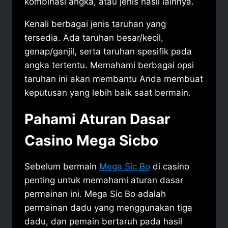
kombinasi angka, atau jenis hasil lainnya.
Kenali berbagai jenis taruhan yang
tersedia. Ada taruhan besar/kecil,
genap/ganjil, serta taruhan spesifik pada
angka tertentu. Memahami berbagai opsi
taruhan ini akan membantu Anda membuat
keputusan yang lebih baik saat bermain.
Pahami Aturan Dasar
Casino Mega Sicbo
Sebelum bermain
Mega Sic Bo
di casino
penting untuk memahami aturan dasar
permainan ini. Mega Sic Bo adalah
permainan dadu yang menggunakan tiga
dadu, dan pemain bertaruh pada hasil