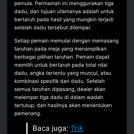
pemula. Permainan ini menggunakan tiga
dadu, dan tujuan utamanya adalah untuk
bertaruh pada hasil yang mungkin terjadi
setelah dadu tersebut dilempar.
Setiap pemain memulai dengan memasang
taruhan pada meja yang menampilkan
berbagai pilihan taruhan. Pemain dapat
memilih untuk bertaruh pada total nilai
dadu, angka tertentu yang muncul, atau
kombinasi spesifik dari dadu. Setelah
semua taruhan dipasang, dealer akan
melempar tiga dadu di dalam wadah
tertutup, dan hasilnya akan menentukan
pemenang.
Baca juga:
Trik