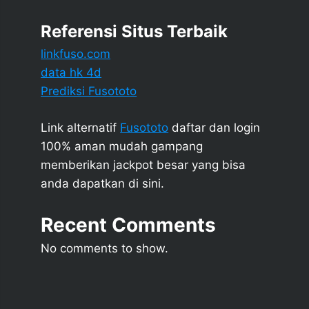
Referensi Situs Terbaik
linkfuso.com
data hk 4d
Prediksi Fusototo
Link alternatif
Fusototo
daftar dan login
100% aman mudah gampang
memberikan jackpot besar yang bisa
anda dapatkan di sini.
Recent Comments
No comments to show.