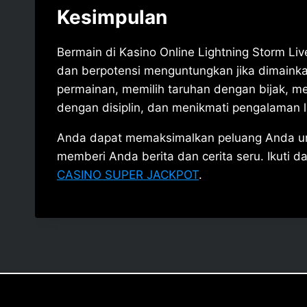
Kesimpulan
Bermain di Kasino Online Lightning Storm L
dan berpotensi menguntungkan jika dimain
permainan, memilih taruhan dengan bijak, me
dengan disiplin, dan menikmati pengalaman l
Anda dapat memaksimalkan peluang Anda un
memberi Anda berita dan cerita seru. Ikuti d
CASINO SUPER JACKPOT
.