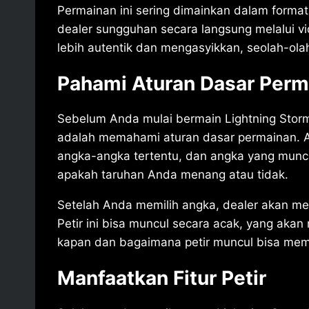
Permainan ini sering dimainkan dalam forma
dealer sungguhan secara langsung melalui v
lebih autentik dan mengasyikkan, seolah-ola
Pahami Aturan Dasar Perm
Sebelum Anda mulai bermain Lightning Storm
adalah memahami aturan dasar permainan. A
angka-angka tertentu, dan angka yang munc
apakah taruhan Anda menang atau tidak.
Setelah Anda memilih angka, dealer akan memu
Petir ini bisa muncul secara acak, yang 
kapan dan bagaimana petir muncul bisa me
Manfaatkan Fitur Petir