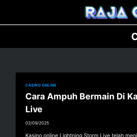
Skip
to
content
C
CASINO ONLINE
Cara Ampuh Bermain Di Ka
Live
02/09/2025
Kasino online Lightning Storm Live telah men