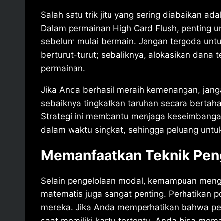
Salah satu trik jitu yang sering diabaikan a
Dalam permainan High Card Flush, penting 
sebelum mulai bermain. Jangan tergoda unt
berturut-turut; sebaliknya, alokasikan dana 
permainan.
Jika Anda berhasil meraih kemenangan, jang
sebaiknya tingkatkan taruhan secara bertaha
Strategi ini membantu menjaga keseimbanga
dalam waktu singkat, sehingga peluang untu
Memanfaatkan Teknik Pen
Selain pengelolaan modal, kemampuan meng
matematis juga sangat penting. Perhatikan p
mereka. Jika Anda memperhatikan bahwa pem
saat memiliki kartu tertentu, Anda bisa me