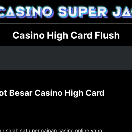
Casino High Card Flush
ot Besar Casino High Card
n salah satu permainan casino online yang