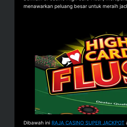
menawarkan peluang besar untuk meraih jac
Dibawah ini
RAJA CASINO SUPER JACKPOT