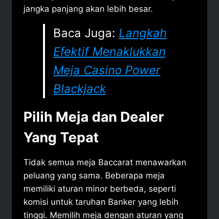
jangka panjang akan lebih besar.
Baca Juga:
Langkah
Efektif Menaklukkan
Meja Casino Power
Blackjack
Pilih Meja dan Dealer
Yang Tepat
Tidak semua meja Baccarat menawarkan
peluang yang sama. Beberapa meja
memiliki aturan minor berbeda, seperti
komisi untuk taruhan Banker yang lebih
tinggi. Memilih meja dengan aturan yang