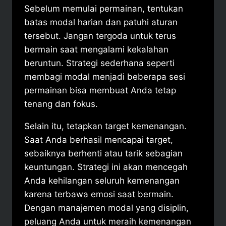
Sebelum memulai permainan, tentukan
batas modal harian dan patuhi aturan
tersebut. Jangan tergoda untuk terus
bermain saat mengalami kekalahan
beruntun. Strategi sederhana seperti
membagi modal menjadi beberapa sesi
permainan bisa membuat Anda tetap
tenang dan fokus.
Selain itu, tetapkan target kemenangan.
Saat Anda berhasil mencapai target,
sebaiknya berhenti atau tarik sebagian
keuntungan. Strategi ini akan mencegah
Anda kehilangan seluruh kemenangan
karena terbawa emosi saat bermain.
Dengan manajemen modal yang disiplin,
peluang Anda untuk meraih kemenangan