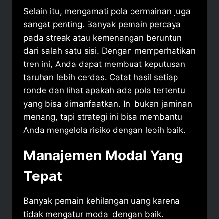
Selain itu, mengamati pola permainan juga
sangat penting. Banyak pemain percaya
pada streak atau kemenangan beruntun
dari salah satu sisi. Dengan memperhatikan
tren ini, Anda dapat membuat keputusan
taruhan lebih cerdas. Catat hasil setiap
ronde dan lihat apakah ada pola tertentu
yang bisa dimanfaatkan. Ini bukan jaminan
menang, tapi strategi ini bisa membantu
Anda mengelola risiko dengan lebih baik.
Manajemen Modal Yang
Tepat
Banyak pemain kehilangan uang karena
tidak mengatur modal dengan baik.