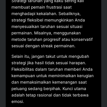
Strategi taruhan yang kaku sering kali
membuat pemain frustrasi saat
menghadapi kekalahan. Sebaliknya,
strategi fleksibel memungkinkan Anda
menyesuaikan taruhan sesuai situasi
permainan. Misalnya, menggunakan
metode taruhan progresif atau konservatif
sesuai dengan streak permainan.
Selain itu, jangan takut untuk mengubah
strategi jika hasil tidak sesuai harapan.
Fleksibilitas dalam taruhan memberi Anda
kemampuan untuk meminimalkan kerugian
dan memaksimalkan kemenangan saat
peluang sedang berpihak. Kunci utama
adalah tetap rasional dan tidak terbawa
emosi.