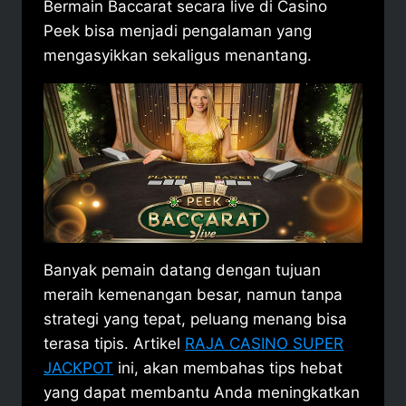
Bermain Baccarat secara live di Casino
Peek bisa menjadi pengalaman yang
mengasyikkan sekaligus menantang.
Banyak pemain datang dengan tujuan
meraih kemenangan besar, namun tanpa
strategi yang tepat, peluang menang bisa
terasa tipis. Artikel
RAJA CASINO SUPER
JACKPOT
ini, akan membahas tips hebat
yang dapat membantu Anda meningkatkan