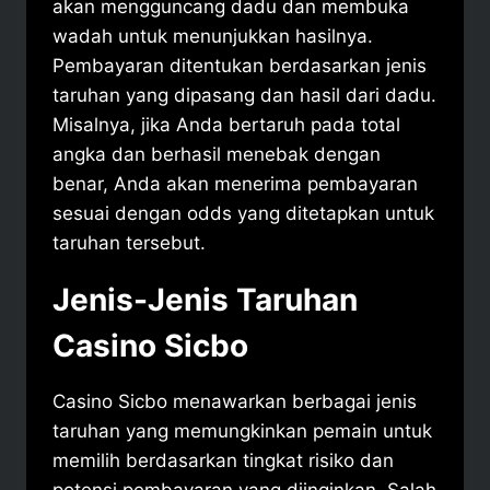
akan mengguncang dadu dan membuka
wadah untuk menunjukkan hasilnya.
Pembayaran ditentukan berdasarkan jenis
taruhan yang dipasang dan hasil dari dadu.
Misalnya, jika Anda bertaruh pada total
angka dan berhasil menebak dengan
benar, Anda akan menerima pembayaran
sesuai dengan odds yang ditetapkan untuk
taruhan tersebut.
Jenis-Jenis Taruhan
Casino Sicbo
Casino Sicbo menawarkan berbagai jenis
taruhan yang memungkinkan pemain untuk
memilih berdasarkan tingkat risiko dan