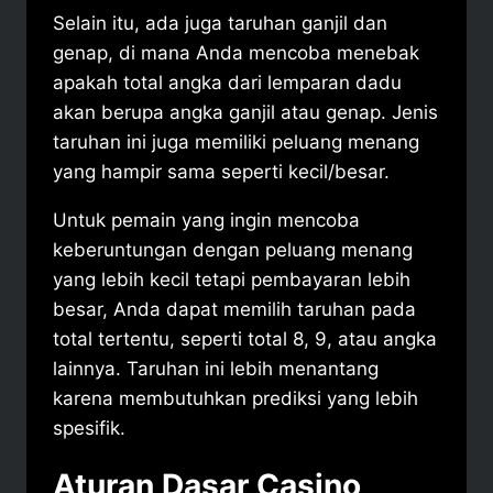
Selain itu, ada juga taruhan ganjil dan
genap, di mana Anda mencoba menebak
apakah total angka dari lemparan dadu
akan berupa angka ganjil atau genap. Jenis
taruhan ini juga memiliki peluang menang
yang hampir sama seperti kecil/besar.
Untuk pemain yang ingin mencoba
keberuntungan dengan peluang menang
yang lebih kecil tetapi pembayaran lebih
besar, Anda dapat memilih taruhan pada
total tertentu, seperti total 8, 9, atau angka
lainnya. Taruhan ini lebih menantang
karena membutuhkan prediksi yang lebih
spesifik.
Aturan Dasar Casino