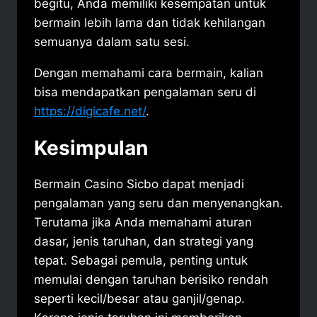
begitu, Anda memiliki kesempatan untuk
bermain lebih lama dan tidak kehilangan
semuanya dalam satu sesi.
Dengan memahami cara bermain, kalian
bisa mendapatkan pengalaman seru di
https://digicafe.net/
.
Kesimpulan
Bermain Casino Sicbo dapat menjadi
pengalaman yang seru dan menyenangkan.
Terutama jika Anda memahami aturan
dasar, jenis taruhan, dan strategi yang
tepat. Sebagai pemula, penting untuk
memulai dengan taruhan berisiko rendah
seperti kecil/besar atau ganjil/genap.