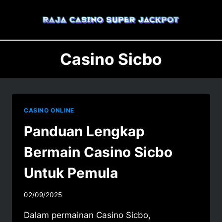
Skip
to
content
Casino Sicbo
CASINO ONLINE
Panduan Lengkap
Bermain Casino Sicbo
Untuk Pemula
02/09/2025
Dalam permainan Casino Sicbo,