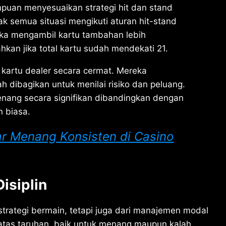
puan menyesuaikan strategi hit dan stand
dak semua situasi mengikuti aturan hit-stand
ika mengambil kartu tambahan lebih
kan jika total kartu sudah mendekati 21.
 kartu dealer secara cermat. Mereka
ah dibagikan untuk menilai risiko dan peluang.
enang secara signifikan dibandingkan dengan
n biasa.
ar Menang Konsisten di Casino
isiplin
trategi bermain, tetapi juga dari manajemen modal
atas taruhan, baik untuk menang maupun kalah,