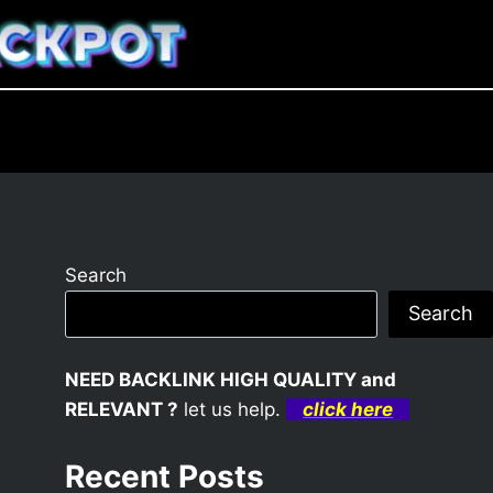
Search
Search
NEED BACKLINK HIGH QUALITY and
RELEVANT ?
let us help.
click here
Recent Posts