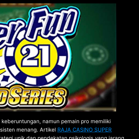
keberuntungan, namun pemain pro memiliki
sisten menang. Artikel
RAJA CASINO SUPER
ategi unik dan pendekatan psikologis yang jarang