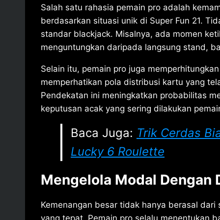
Salah satu rahasia pemain pro adalah kemam
berdasarkan situasi unik di Super Fun 21. Ti
standar blackjack. Misalnya, ada momen ket
menguntungkan daripada langsung stand, bah
Selain itu, pemain pro juga memperhitungkan
memperhatikan pola distribusi kartu yang tel
Pendekatan ini meningkatkan probabilitas m
keputusan acak yang sering dilakukan pemai
Baca Juga:
Trik Cerdas Bi
Lucky 6 Roulette
Mengelola Modal Dengan D
Kemenangan besar tidak hanya berasal dari s
yang tepat. Pemain pro selalu menentukan b