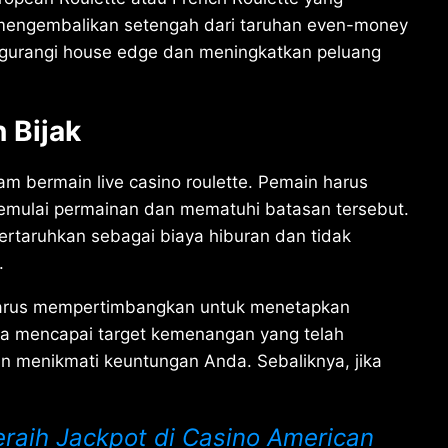
 mengembalikan setengah dari taruhan even-money
ngurangi house edge dan meningkatkan peluang
 Bijak
m bermain live casino roulette. Pemain harus
mulai permainan dan mematuhi batasan tersebut.
rtaruhkan sebagai biaya hiburan dan tidak
.
harus mempertimbangkan untuk menetapkan
a mencapai target kemenangan yang telah
an menikmati keuntungan Anda. Sebaliknya, jika
eraih Jackpot di Casino American