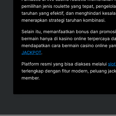
pemilihan jenis roulette yang tepat, pengelol
taruhan yang efektif, dan menghindari kesal
menerapkan strategi taruhan kombinasi.
Selain itu, memanfaatkan bonus dan promosi,
bermain hanya di kasino online terpercaya d
mendapatkan cara bermain casino online yang
JACKPOT
.
Platform resmi yang bisa diakses melalui
slo
terlengkap dengan fitur modern, peluang jac
member.