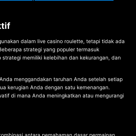
tif
unakan dalam live casino roulette, tetapi tidak ada
eberapa strategi yang populer termasuk
p strategi memiliki kelebihan dan kekurangan, dan
na Anda menggandakan taruhan Anda setelah setiap
ua kerugian Anda dengan satu kemenangan.
ervatif di mana Anda meningkatkan atau mengurangi
an kombinasi antara pemahaman dasar permainan,