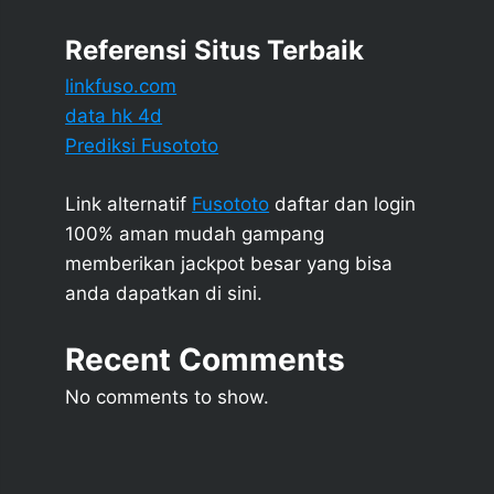
Referensi Situs Terbaik
linkfuso.com
data hk 4d
Prediksi Fusototo
Link alternatif
Fusototo
daftar dan login
100% aman mudah gampang
memberikan jackpot besar yang bisa
anda dapatkan di sini.
Recent Comments
No comments to show.