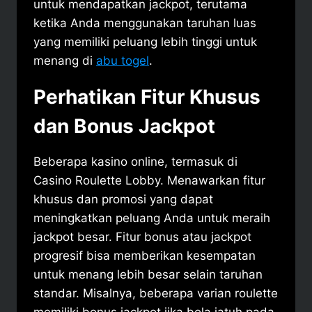
untuk mendapatkan jackpot, terutama
ketika Anda menggunakan taruhan luas
yang memiliki peluang lebih tinggi untuk
menang di
abu togel
.
Perhatikan Fitur Khusus
dan Bonus Jackpot
Beberapa kasino online, termasuk di
Casino Roulette Lobby. Menawarkan fitur
khusus dan promosi yang dapat
meningkatkan peluang Anda untuk meraih
jackpot besar. Fitur bonus atau jackpot
progresif bisa memberikan kesempatan
untuk menang lebih besar selain taruhan
standar. Misalnya, beberapa varian roulette
memiliki bonus jackpot jika bola jatuh pada