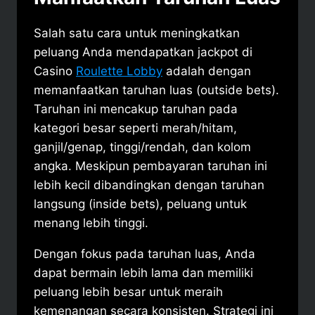
Salah satu cara untuk meningkatkan
peluang Anda mendapatkan jackpot di
Casino
Roulette Lobby
adalah dengan
memanfaatkan taruhan luas (outside bets).
Taruhan ini mencakup taruhan pada
kategori besar seperti merah/hitam,
ganjil/genap, tinggi/rendah, dan kolom
angka. Meskipun pembayaran taruhan ini
lebih kecil dibandingkan dengan taruhan
langsung (inside bets), peluang untuk
menang lebih tinggi.
Dengan fokus pada taruhan luas, Anda
dapat bermain lebih lama dan memiliki
peluang lebih besar untuk meraih
kemenangan secara konsisten. Strategi ini