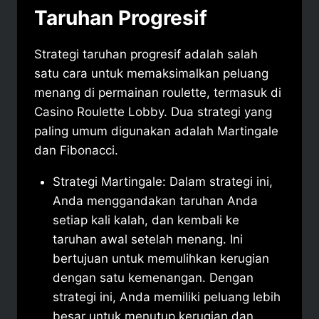
Taruhan Progresif
Strategi taruhan progresif adalah salah
satu cara untuk memaksimalkan peluang
menang di permainan roulette, termasuk di
Casino Roulette Lobby. Dua strategi yang
paling umum digunakan adalah Martingale
dan Fibonacci.
Strategi Martingale: Dalam strategi ini,
Anda menggandakan taruhan Anda
setiap kali kalah, dan kembali ke
taruhan awal setelah menang. Ini
bertujuan untuk memulihkan kerugian
dengan satu kemenangan. Dengan
strategi ini, Anda memiliki peluang lebih
besar untuk menutup kerugian dan