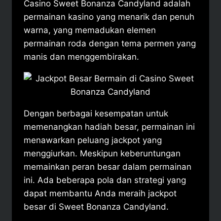
Casino Sweet Bonanza Candyland adalah
permainan kasino yang menarik dan penuh
warna, yang memadukan elemen
permainan roda dengan tema permen yang
manis dan menggembirakan.
Dengan berbagai kesempatan untuk
memenangkan hadiah besar, permainan ini
menawarkan peluang jackpot yang
menggiurkan. Meskipun keberuntungan
memainkan peran besar dalam permainan
ini. Ada beberapa pola dan strategi yang
dapat membantu Anda meraih jackpot
besar di Sweet Bonanza Candyland.