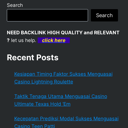
Search
Search
NEED BACKLINK HIGH QUALITY and RELEVANT
?
let us help.
click here
Recent Posts
Kesiapan Timing Faktor Sukses Menguasai
Casino Lightning Roulette
Taktik Tenaga Utama Menguasai Casino
Ultimate Texas Hold ’Em
Kecepatan Prediksi Modal Sukses Menguasai
Casino Teen Patti