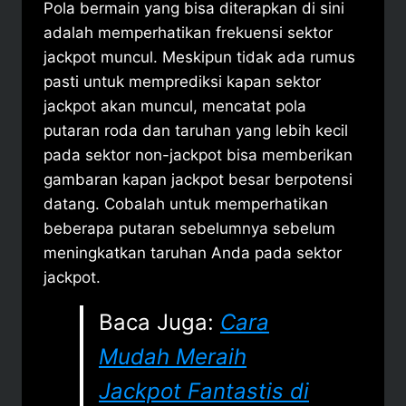
Pola bermain yang bisa diterapkan di sini
adalah memperhatikan frekuensi sektor
jackpot muncul. Meskipun tidak ada rumus
pasti untuk memprediksi kapan sektor
jackpot akan muncul, mencatat pola
putaran roda dan taruhan yang lebih kecil
pada sektor non-jackpot bisa memberikan
gambaran kapan jackpot besar berpotensi
datang. Cobalah untuk memperhatikan
beberapa putaran sebelumnya sebelum
meningkatkan taruhan Anda pada sektor
jackpot.
Baca Juga:
Cara
Mudah Meraih
Jackpot Fantastis di