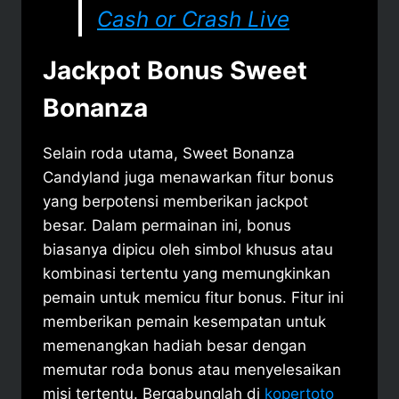
Cash or Crash Live
Jackpot Bonus Sweet
Bonanza
Selain roda utama, Sweet Bonanza
Candyland juga menawarkan fitur bonus
yang berpotensi memberikan jackpot
besar. Dalam permainan ini, bonus
biasanya dipicu oleh simbol khusus atau
kombinasi tertentu yang memungkinkan
pemain untuk memicu fitur bonus. Fitur ini
memberikan pemain kesempatan untuk
memenangkan hadiah besar dengan
memutar roda bonus atau menyelesaikan
misi tertentu. Bergabunglah di
kopertoto