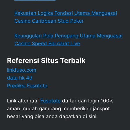
Kekuatan Logika Fondasi Utama Menguasai
Casino Caribbean Stud Poker
Keunggulan Pola Penopang Utama Menguasai
Casino Speed Baccarat Live
Referensi Situs Terbaik
linkfuso.com
data hk 4d
Prediksi Fusototo
Link alternatif
Fusototo
daftar dan login 100%
aman mudah gampang memberikan jackpot
besar yang bisa anda dapatkan di sini.