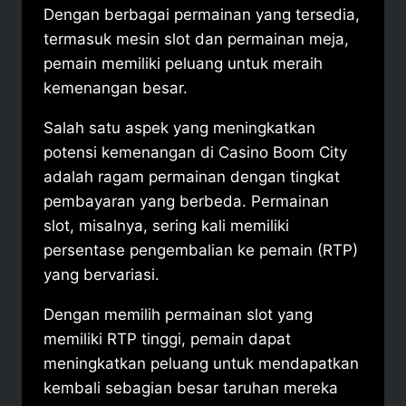
Dengan berbagai permainan yang tersedia,
termasuk mesin slot dan permainan meja,
pemain memiliki peluang untuk meraih
kemenangan besar.
Salah satu aspek yang meningkatkan
potensi kemenangan di Casino Boom City
adalah ragam permainan dengan tingkat
pembayaran yang berbeda. Permainan
slot, misalnya, sering kali memiliki
persentase pengembalian ke pemain (RTP)
yang bervariasi.
Dengan memilih permainan slot yang
memiliki RTP tinggi, pemain dapat
meningkatkan peluang untuk mendapatkan
kembali sebagian besar taruhan mereka