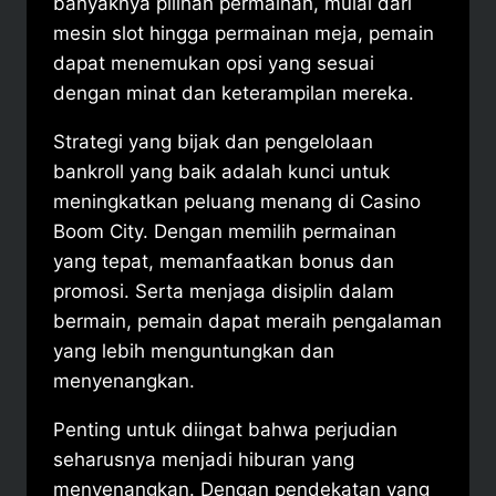
banyaknya pilihan permainan, mulai dari
mesin slot hingga permainan meja, pemain
dapat menemukan opsi yang sesuai
dengan minat dan keterampilan mereka.
Strategi yang bijak dan pengelolaan
bankroll yang baik adalah kunci untuk
meningkatkan peluang menang di Casino
Boom City. Dengan memilih permainan
yang tepat, memanfaatkan bonus dan
promosi. Serta menjaga disiplin dalam
bermain, pemain dapat meraih pengalaman
yang lebih menguntungkan dan
menyenangkan.
Penting untuk diingat bahwa perjudian
seharusnya menjadi hiburan yang
menyenangkan. Dengan pendekatan yang