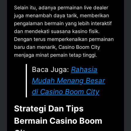
Selain itu, adanya permainan live dealer
juga menambah daya tarik, memberikan
pengalaman bermain yang lebih interaktif
dan mendekati suasana kasino fisik.
Dengan terus memperkenalkan permainan
baru dan menarik, Casino Boom City
menjaga minat pemain tetap tinggi.
Baca Juga:
Rahasia
Mudah Menang Besar
di Casino Boom City
Strategi Dan Tips
Bermain Casino Boom