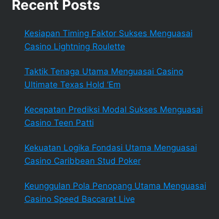
Recent Posts
Kesiapan Timing Faktor Sukses Menguasai
Casino Lightning Roulette
Taktik Tenaga Utama Menguasai Casino
Ultimate Texas Hold ’Em
Kecepatan Prediksi Modal Sukses Menguasai
Casino Teen Patti
Kekuatan Logika Fondasi Utama Menguasai
Casino Caribbean Stud Poker
Keunggulan Pola Penopang Utama Menguasai
Casino Speed Baccarat Live