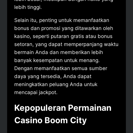
lebih tinggi.
Selain itu, penting untuk memanfaatkan
bonus dan promosi yang ditawarkan oleh
kasino, seperti putaran gratis atau bonus
setoran, yang dapat memperpanjang waktu
bermain Anda dan memberikan lebih
banyak kesempatan untuk menang.
Dengan memanfaatkan semua sumber
daya yang tersedia, Anda dapat
meningkatkan peluang Anda untuk
mencapai jackpot.
Kepopuleran Permainan
Casino Boom City