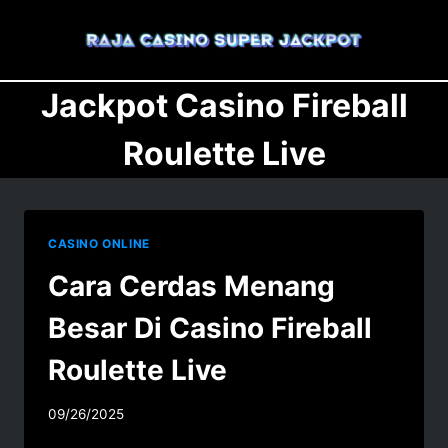
Skip
to
content
Jackpot Casino Fireball
Roulette Live
CASINO ONLINE
Cara Cerdas Menang
Besar Di Casino Fireball
Roulette Live
09/26/2025