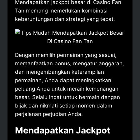
Mendapatkan jackpot besar di Casino Fan
Tan memang memerlukan kombinasi
keberuntungan dan strategi yang tepat.
Dengan memilih permainan yang sesuai,
memanfaatkan bonus, mengatur anggaran,
dan mengembangkan keterampilan
permainan, Anda dapat meningkatkan
peluang Anda untuk meraih kemenangan
besar. Selalu ingat untuk bermain dengan
bijak dan nikmati setiap momen dalam
perjalanan perjudian Anda.
Mendapatkan Jackpot