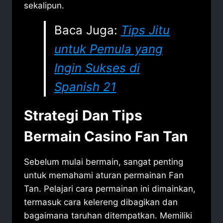
sekalipun.
Baca Juga:
Tips Jitu
untuk Pemula yang
Ingin Sukses di
Spanish 21
Strategi Dan Tips
Bermain Casino Fan Tan
Sebelum mulai bermain, sangat penting
untuk memahami aturan permainan Fan
Tan. Pelajari cara permainan ini dimainkan,
termasuk cara kelereng dibagikan dan
bagaimana taruhan ditempatkan. Memiliki