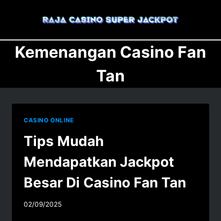
Skip
to
content
Kemenangan Casino Fan
Tan
CASINO ONLINE
Tips Mudah
Mendapatkan Jackpot
Besar Di Casino Fan Tan
02/09/2025