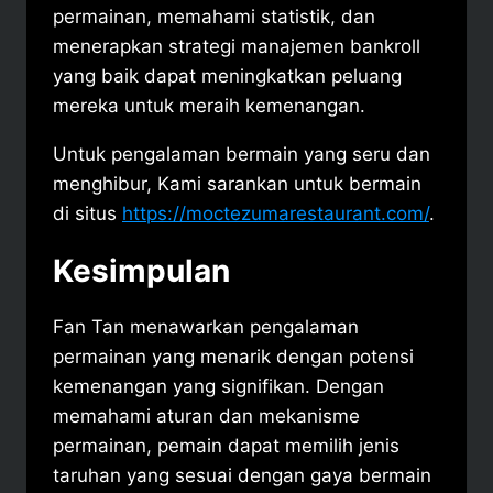
permainan, memahami statistik, dan
menerapkan strategi manajemen bankroll
yang baik dapat meningkatkan peluang
mereka untuk meraih kemenangan.
Untuk pengalaman bermain yang seru dan
menghibur, Kami sarankan untuk bermain
di situs
https://moctezumarestaurant.com/
.
Kesimpulan
Fan Tan menawarkan pengalaman
permainan yang menarik dengan potensi
kemenangan yang signifikan. Dengan
memahami aturan dan mekanisme
permainan, pemain dapat memilih jenis
taruhan yang sesuai dengan gaya bermain