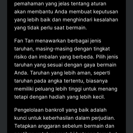
pemahaman yang jelas tentang aturan
akan membantu Anda membuat keputusan
yang lebih baik dan menghindari kesalahan
yang tidak perlu saat bermain.
Fan Tan menawarkan berbagai jenis
taruhan, masing-masing dengan tingkat
risiko dan imbalan yang berbeda. Pilih jenis
taruhan yang sesuai dengan gaya bermain
Anda. Taruhan yang lebih aman, seperti
taruhan pada angka tertentu, biasanya
memiliki peluang lebih tinggi untuk menang
tetapi dengan hadiah yang lebih kecil.
Pengelolaan bankroll yang baik adalah
kunci untuk keberhasilan dalam perjudian.
Tetapkan anggaran sebelum bermain dan