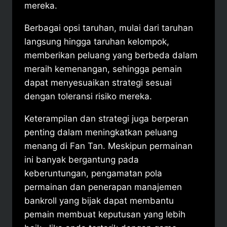
mereka.
Berbagai opsi taruhan, mulai dari taruhan
langsung hingga taruhan kelompok,
memberikan peluang yang berbeda dalam
meraih kemenangan, sehingga pemain
dapat menyesuaikan strategi sesuai
dengan toleransi risiko mereka.
Keterampilan dan strategi juga berperan
penting dalam meningkatkan peluang
menang di Fan Tan. Meskipun permainan
ini banyak bergantung pada
keberuntungan, pengamatan pola
permainan dan penerapan manajemen
bankroll yang bijak dapat membantu
pemain membuat keputusan yang lebih