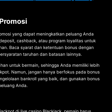
Promosi
romosi yang dapat meningkatkan peluang Anda
eposit, cashback, atau program loyalitas untuk
uhan. Baca syarat dan ketentuan bonus dengan
syaratan taruhan dan batasan lainnya.
n untuk bermain, sehingga Anda memiliki lebih
pot. Namun, jangan hanya berfokus pada bonus
engelolaan bankroll yang baik, dan gunakan bonus
peluang Anda.
kpot di live casino Blackjack, pemain harus