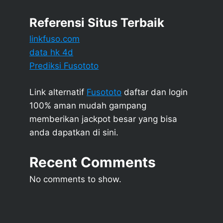
Referensi Situs Terbaik
linkfuso.com
data hk 4d
Prediksi Fusototo
Link alternatif
Fusototo
daftar dan login
100% aman mudah gampang
memberikan jackpot besar yang bisa
anda dapatkan di sini.
Recent Comments
No comments to show.