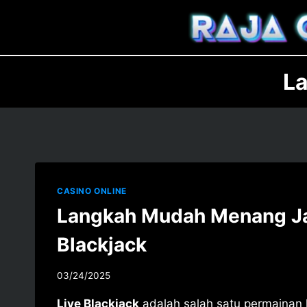
Skip
to
content
L
CASINO ONLINE
Langkah Mudah Menang Jac
Blackjack
03/24/2025
Live Blackjack
adalah salah satu permainan 