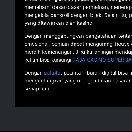
memahami dasar-dasar permainan, menerapkan
mengelola bankroll dengan bijak. Selain itu
yang ditawarkan oleh kasino.
Dengan menggabungkan pengetahuan tentang s
emosional, pemain dapat mengurangi house
meraih kemenangan. Jika kalian ingin mendap
kalian bisa kunjungi
RAJA CASINO SUPER J
Dengan
palu4d
, pecinta hiburan digital bis
menguntungkan yang menghadirkan pasaran res
setiap hari.