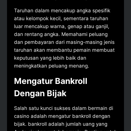
Taruhan dalam mencakup angka spesifik
atau kelompok kecil, sementara taruhan
luar mencakup warna, genap atau ganjil,
dan rentang angka. Memahami peluang
dan pembayaran dari masing-masing jenis
taruhan akan membantu pemain membuat
keputusan yang lebih baik dan
meningkatkan peluang menang.
Mengatur Bankroll
Dengan Bijak
Salah satu kunci sukses dalam bermain di
casino adalah mengatur bankroll dengan
bijak. bankroll adalah jumlah uang yang