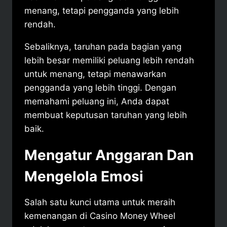
menang, tetapi pengganda yang lebih
rendah.
Sebaliknya, taruhan pada bagian yang
lebih besar memiliki peluang lebih rendah
untuk menang, tetapi menawarkan
pengganda yang lebih tinggi. Dengan
memahami peluang ini, Anda dapat
membuat keputusan taruhan yang lebih
baik.
Mengatur Anggaran Dan
Mengelola Emosi
Salah satu kunci utama untuk meraih
kemenangan di Casino Money Wheel