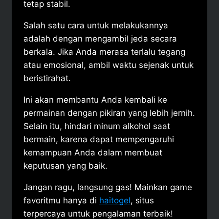
tetap stabil.
Salah satu cara untuk melakukannya
adalah dengan mengambil jeda secara
berkala. Jika Anda merasa terlalu tegang
atau emosional, ambil waktu sejenak untuk
beristirahat.
Ini akan membantu Anda kembali ke
permainan dengan pikiran yang lebih jernih.
Selain itu, hindari minum alkohol saat
bermain, karena dapat mempengaruhi
kemampuan Anda dalam membuat
keputusan yang baik.
Jangan ragu, langsung gas! Mainkan game
favoritmu hanya di
haitogel
, situs
terpercaya untuk pengalaman terbaik!