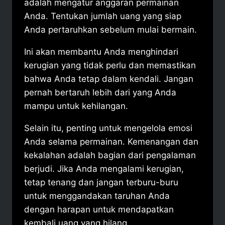
adalah mengatur anggaran permainan
Anda. Tentukan jumlah uang yang siap
Anda pertaruhkan sebelum mulai bermain.
Ini akan membantu Anda menghindari
kerugian yang tidak perlu dan memastikan
bahwa Anda tetap dalam kendali. Jangan
pernah bertaruh lebih dari yang Anda
mampu untuk kehilangan.
Selain itu, penting untuk mengelola emosi
Anda selama permainan. Kemenangan dan
kekalahan adalah bagian dari pengalaman
berjudi. Jika Anda mengalami kerugian,
tetap tenang dan jangan terburu-buru
untuk menggandakan taruhan Anda
dengan harapan untuk mendapatkan
kembali uang yang hilang.