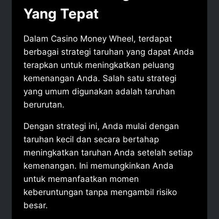
Yang Tepat
Dalam Casino Money Wheel, terdapat
berbagai strategi taruhan yang dapat Anda
terapkan untuk meningkatkan peluang
kemenangan Anda. Salah satu strategi
yang umum digunakan adalah taruhan
berurutan.
Dengan strategi ini, Anda mulai dengan
taruhan kecil dan secara bertahap
meningkatkan taruhan Anda setelah setiap
kemenangan. Ini memungkinkan Anda
untuk memanfaatkan momen
keberuntungan tanpa mengambil risiko
besar.