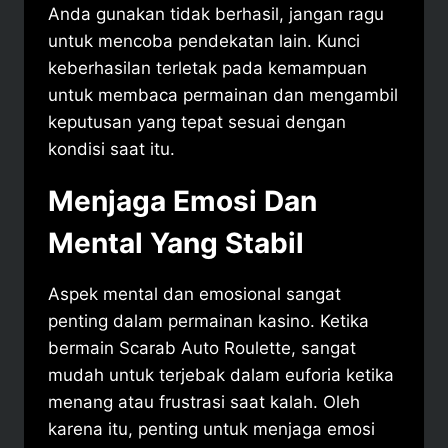
Anda gunakan tidak berhasil, jangan ragu
untuk mencoba pendekatan lain. Kunci
keberhasilan terletak pada kemampuan
untuk membaca permainan dan mengambil
keputusan yang tepat sesuai dengan
kondisi saat itu.
Menjaga Emosi Dan
Mental Yang Stabil
Aspek mental dan emosional sangat
penting dalam permainan kasino. Ketika
bermain Scarab Auto Roulette, sangat
mudah untuk terjebak dalam euforia ketika
menang atau frustrasi saat kalah. Oleh
karena itu, penting untuk menjaga emosi