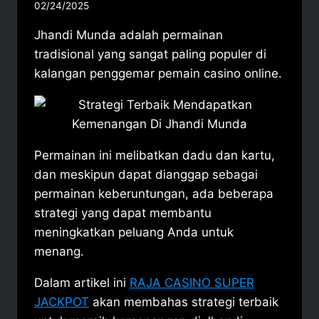
02/24/2025
Jhandi Munda adalah permainan
tradisional yang sangat paling populer di
kalangan penggemar pemain casino online.
Permainan ini melibatkan dadu dan kartu,
dan meskipun dapat dianggap sebagai
permainan keberuntungan, ada beberapa
strategi yang dapat membantu
meningkatkan peluang Anda untuk
menang.
Dalam artikel ini
RAJA CASINO SUPER
JACKPOT
akan membahas strategi terbaik