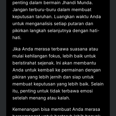
penting dalam bermain Jhandi Munda.
Jangan terburu-buru dalam membuat
keputusan taruhan. Luangkan waktu Anda
untuk menganalisis setiap putaran dan
pikirkan langkah selanjutnya dengan hati-
hati.
Jika Anda merasa terbawa suasana atau
mulai kehilangan fokus, lebih baik untuk
beristirahat sejenak. Ini akan membantu
Anda untuk kembali ke permainan dengan
pikiran yang lebih jernih dan siap untuk
membuat keputusan yang lebih baik. Selain
itu, penting untuk tidak terbawa emosi
setelah menang atau kalah.
Kemenangan bisa membuat Anda merasa