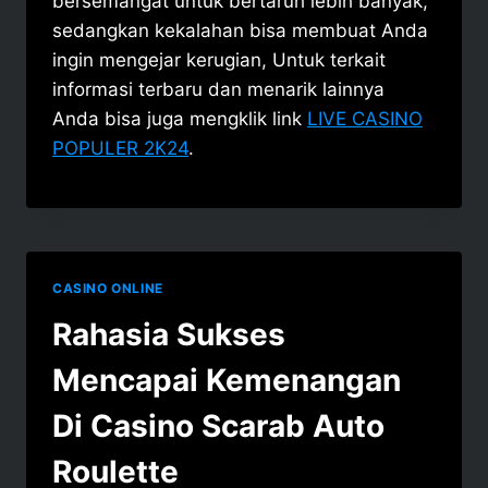
bersemangat untuk bertaruh lebih banyak,
sedangkan kekalahan bisa membuat Anda
ingin mengejar kerugian, Untuk terkait
informasi terbaru dan menarik lainnya
Anda bisa juga mengklik link
LIVE CASINO
POPULER 2K24
.
CASINO ONLINE
Rahasia Sukses
Mencapai Kemenangan
Di Casino Scarab Auto
Roulette