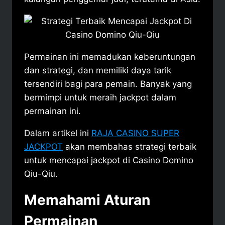
Permainan ini memadukan keberuntungan
dan strategi, dan memiliki daya tarik
tersendiri bagi para pemain. Banyak yang
bermimpi untuk meraih jackpot dalam
permainan ini.
Dalam artikel ini
RAJA CASINO SUPER
JACKPOT
akan membahas strategi terbaik
untuk mencapai jackpot di Casino Domino
Qiu-Qiu.
Memahami Aturan
Permainan