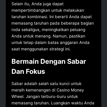
Selain itu, Anda juga dapat
mempertimbangkan untuk melakukan
taruhan kombinasi. Ini berarti Anda dapat
memasang taruhan pada beberapa bagian
roda sekaligus, meningkatkan peluang
Anda untuk menang. Namun, pastikan
untuk tetap dalam batas anggaran Anda
saat menggunakan strategi ini.
Bermain Dengan Sabar
Dan Fokus
Sabar adalah salah satu kunci untuk
meraih kemenangan di Casino Money
Wheel. Jangan terburu-buru untuk
memasang taruhan. Luangkan waktu Anda