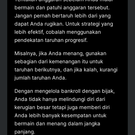
bermain dan patuhi anggaran tersebut.
Jangan pernah bertaruh lebih dari yang
dapat Anda rugikan. Untuk strategi yang
lebih efektif, cobalah menggunakan
pendekatan taruhan progresif.
Misalnya, jika Anda menang, gunakan
sebagian dari kemenangan itu untuk
taruhan berikutnya, dan jika kalah, kurangi
jumlah taruhan Anda.
Dengan mengelola bankroll dengan bijak,
Anda tidak hanya melindungi diri dari
kerugian besar tetapi juga memberi diri
Anda lebih banyak kesempatan untuk
bermain dan menang dalam jangka
panjang.