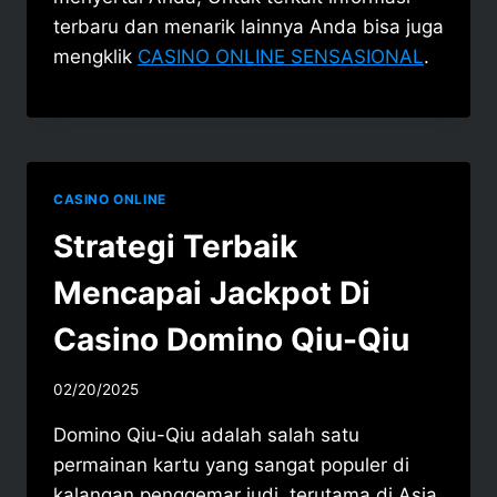
terbaru dan menarik lainnya Anda bisa juga
mengklik
CASINO ONLINE SENSASIONAL
.
CASINO ONLINE
Strategi Terbaik
Mencapai Jackpot Di
Casino Domino Qiu-Qiu
02/20/2025
Domino Qiu-Qiu adalah salah satu
permainan kartu yang sangat populer di
kalangan penggemar judi, terutama di Asia.