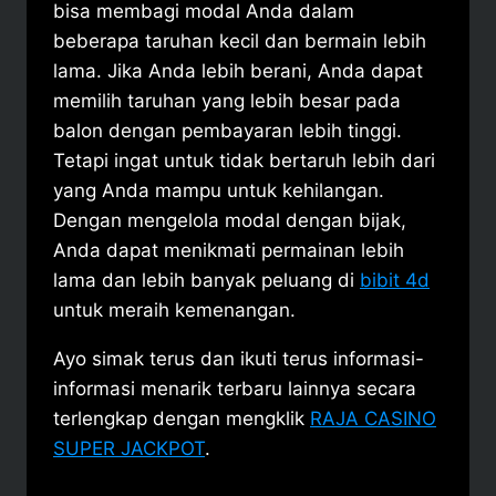
bisa membagi modal Anda dalam
beberapa taruhan kecil dan bermain lebih
lama. Jika Anda lebih berani, Anda dapat
memilih taruhan yang lebih besar pada
balon dengan pembayaran lebih tinggi.
Tetapi ingat untuk tidak bertaruh lebih dari
yang Anda mampu untuk kehilangan.
Dengan mengelola modal dengan bijak,
Anda dapat menikmati permainan lebih
lama dan lebih banyak peluang di
bibit 4d
untuk meraih kemenangan.
Ayo simak terus dan ikuti terus informasi-
informasi menarik terbaru lainnya secara
terlengkap dengan mengklik
RAJA CASINO
SUPER JACKPOT
.