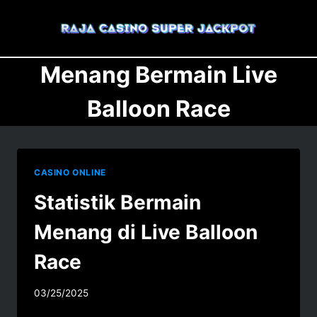
Skip
to
content
Menang Bermain Live
Balloon Race
CASINO ONLINE
Statistik Bermain
Menang di Live Balloon
Race
03/25/2025