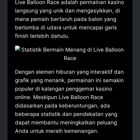
Live Balloon Race adalah permainan kasino
langsung yang unik dan mengasyikkan, di
mana pemain bertaruh pada balon yang
berlomba di udara untuk mencapai garis
finish terlebih dahulu.
Dengan elemen hiburan yang interaktif dan
grafik yang menarik, permainan ini semakin
populer di kalangan penggemar kasino
online. Meskipun Live Balloon Race
didasarkan pada keberuntungan, ada
beberapa statistik dan pendekatan yang
dapat membantu meningkatkan peluang
Anda untuk meraih kemenangan.