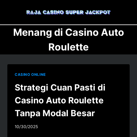
Skip
to
content
Menang di Casino Auto
Roulette
CASINO ONLINE
Strategi Cuan Pasti di
Casino Auto Roulette
Tanpa Modal Besar
10/30/2025