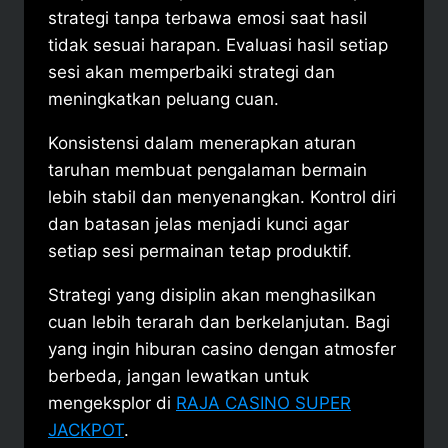
strategi tanpa terbawa emosi saat hasil
tidak sesuai harapan. Evaluasi hasil setiap
sesi akan memperbaiki strategi dan
meningkatkan peluang cuan.
Konsistensi dalam menerapkan aturan
taruhan membuat pengalaman bermain
lebih stabil dan menyenangkan. Kontrol diri
dan batasan jelas menjadi kunci agar
setiap sesi permainan tetap produktif.
Strategi yang disiplin akan menghasilkan
cuan lebih terarah dan berkelanjutan. Bagi
yang ingin hiburan casino dengan atmosfer
berbeda, jangan lewatkan untuk
mengeksplor di
RAJA CASINO SUPER
JACKPOT
.