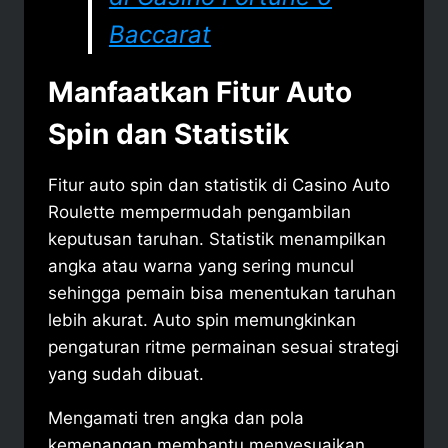
Baccarat
Manfaatkan Fitur Auto
Spin dan Statistik
Fitur auto spin dan statistik di Casino Auto
Roulette mempermudah pengambilan
keputusan taruhan. Statistik menampilkan
angka atau warna yang sering muncul
sehingga pemain bisa menentukan taruhan
lebih akurat. Auto spin memungkinkan
pengaturan ritme permainan sesuai strategi
yang sudah dibuat.
Mengamati tren angka dan pola
kemenangan membantu menyesuaikan