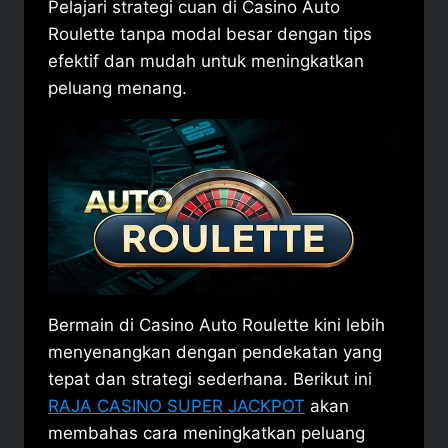
Pelajari strategi cuan di Casino Auto
Roulette tanpa modal besar dengan tips
efektif dan mudah untuk meningkatkan
peluang menang.
Bermain di Casino Auto Roulette kini lebih
menyenangkan dengan pendekatan yang
tepat dan strategi sederhana. Berikut ini
RAJA CASINO SUPER JACKPOT
akan
membahas cara meningkatkan peluang