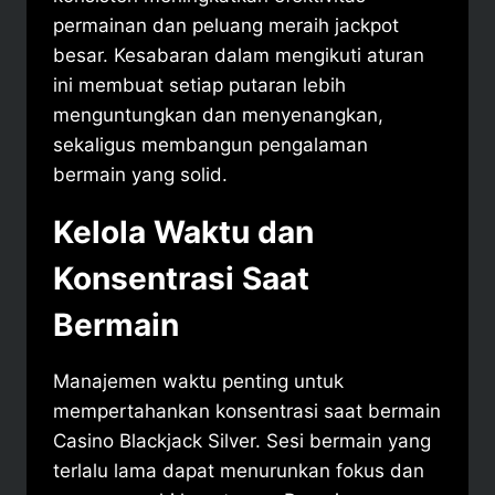
permainan dan peluang meraih jackpot
besar. Kesabaran dalam mengikuti aturan
ini membuat setiap putaran lebih
menguntungkan dan menyenangkan,
sekaligus membangun pengalaman
bermain yang solid.
Kelola Waktu dan
Konsentrasi Saat
Bermain
Manajemen waktu penting untuk
mempertahankan konsentrasi saat bermain
Casino Blackjack Silver. Sesi bermain yang
terlalu lama dapat menurunkan fokus dan