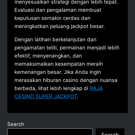
menyesuaikan strategi dengan lebih tepat.
Evaluasi dan pengalaman membuat
keputusan semakin cerdas dan
meningkatkan peluang jackpot besar.
Dengan latihan berkelanjutan dan
pengamatan teliti, permainan menjadi lebih
efektif, menyenangkan, dan
memaksimalkan kesempatan meraih
kemenangan besar. Jika Anda ingin
merasakan hiburan casino dengan nuansa
berbeda, lihat lebih lengkap di
RAJA
CASINO SUPER JACKPOT
.
Search
Search