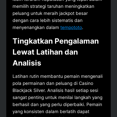
memilih strategi taruhan meningkatkan
peluang untuk meraih jackpot besar
dengan cara lebih sistematis dan
menyenangkan dalam
tempototo
.
Tingkatkan Pengalaman
Lewat Latihan dan
Analisis
Latihan rutin membantu pemain mengenali
pola permainan dan peluang di Casino
Blackjack Silver. Analisis hasil setiap sesi
sangat penting untuk menilai langkah yang
berhasil dan yang perlu diperbaiki. Pemain
yang konsisten dalam berlatih dapat