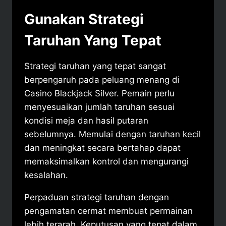
Gunakan Strategi
Taruhan Yang Tepat
Strategi taruhan yang tepat sangat
berpengaruh pada peluang menang di
Casino Blackjack Silver. Pemain perlu
menyesuaikan jumlah taruhan sesuai
kondisi meja dan hasil putaran
sebelumnya. Memulai dengan taruhan kecil
dan meningkat secara bertahap dapat
memaksimalkan kontrol dan mengurangi
kesalahan.
Perpaduan strategi taruhan dengan
pengamatan cermat membuat permainan
lebih terarah. Keputusan yang tepat dalam