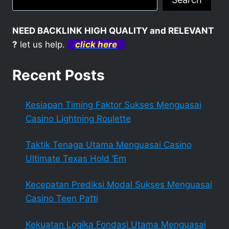
NEED BACKLINK HIGH QUALITY and RELEVANT
?
let us help.
click here
Recent Posts
Kesiapan Timing Faktor Sukses Menguasai
Casino Lightning Roulette
Taktik Tenaga Utama Menguasai Casino
Ultimate Texas Hold ’Em
Kecepatan Prediksi Modal Sukses Menguasai
Casino Teen Patti
Kekuatan Logika Fondasi Utama Menguasai