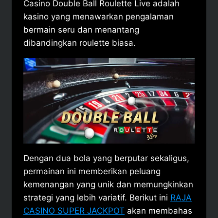
Casino Double Ball Roulette Live adalah
kasino yang menawarkan pengalaman
bermain seru dan menantang
dibandingkan roulette biasa.
Dengan dua bola yang berputar sekaligus,
permainan ini memberikan peluang
kemenangan yang unik dan memungkinkan
strategi yang lebih variatif. Berikut ini
RAJA
CASINO SUPER JACKPOT
akan membahas