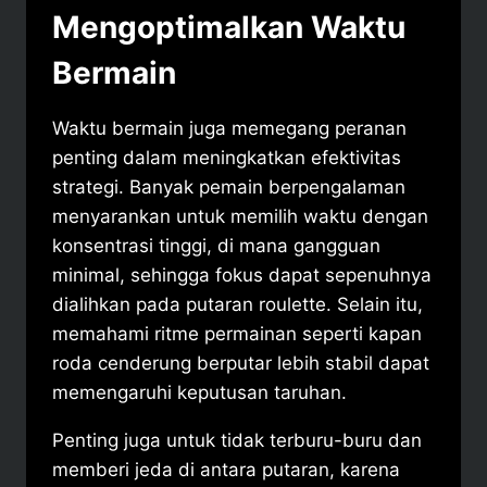
Mengoptimalkan Waktu
Bermain
Waktu bermain juga memegang peranan
penting dalam meningkatkan efektivitas
strategi. Banyak pemain berpengalaman
menyarankan untuk memilih waktu dengan
konsentrasi tinggi, di mana gangguan
minimal, sehingga fokus dapat sepenuhnya
dialihkan pada putaran roulette. Selain itu,
memahami ritme permainan seperti kapan
roda cenderung berputar lebih stabil dapat
memengaruhi keputusan taruhan.
Penting juga untuk tidak terburu-buru dan
memberi jeda di antara putaran, karena