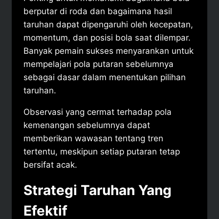
berputar di roda dan bagaimana hasil
taruhan dapat dipengaruhi oleh kecepatan,
momentum, dan posisi bola saat dilempar.
Banyak pemain sukses menyarankan untuk
mempelajari pola putaran sebelumnya
sebagai dasar dalam menentukan pilihan
taruhan.
Observasi yang cermat terhadap pola
kemenangan sebelumnya dapat
memberikan wawasan tentang tren
tertentu, meskipun setiap putaran tetap
bersifat acak.
Strategi Taruhan Yang
Efektif