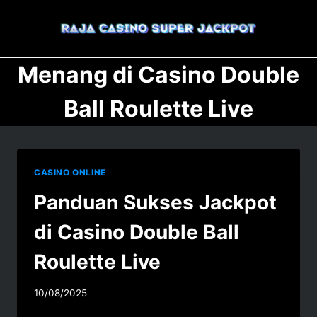
Skip
to
content
Menang di Casino Double
Ball Roulette Live
CASINO ONLINE
Panduan Sukses Jackpot
di Casino Double Ball
Roulette Live
10/08/2025