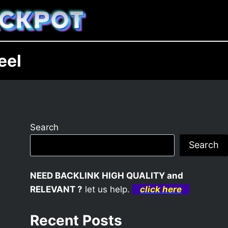
eel
Search
Search
NEED BACKLINK HIGH QUALITY and
RELEVANT ?
let us help.
click here
Recent Posts