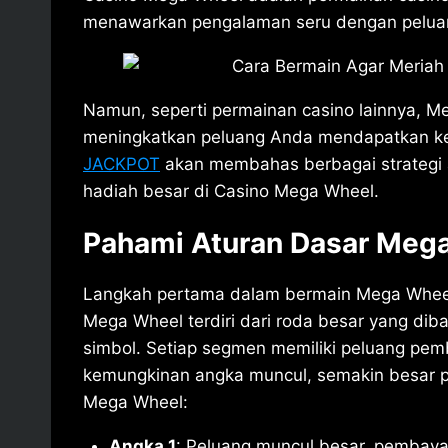
menawarkan pengalaman seru dengan pelua
Namun, seperti permainan casino lainnya, M
meningkatkan peluang Anda mendapatkan k
JACKPOT
akan membahas berbagai strategi 
hadiah besar di Casino Mega Wheel.
Pahami Aturan Dasar Meg
Langkah pertama dalam bermain Mega Wheel
Mega Wheel terdiri dari roda besar yang di
simbol. Setiap segmen memiliki peluang pem
kemungkinan angka muncul, semakin besar 
Mega Wheel:
Angka 1
: Peluang muncul besar, pembayara