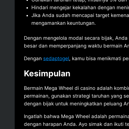
Hindari mengejar kekalahan dengan menin
Jika Anda sudah mencapai target kemena
mengamankan keuntungan.
Dengan mengelola modal secara bijak, Anda
besar dan memperpanjang waktu bermain A
Dengan
sedaptogel
, kamu bisa menikmati p
Kesimpulan
Bermain Mega Wheel di casino adalah kombin
permainan, gunakan strategi taruhan yang s
dengan bijak untuk meningkatkan peluang A
Ingatlah bahwa Mega Wheel adalah permainan 
dengan harapan Anda. Ayo simak dan ikuti te