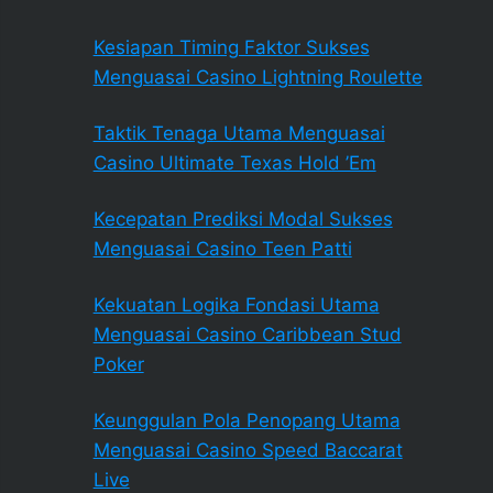
Kesiapan Timing Faktor Sukses
Menguasai Casino Lightning Roulette
Taktik Tenaga Utama Menguasai
Casino Ultimate Texas Hold ’Em
Kecepatan Prediksi Modal Sukses
Menguasai Casino Teen Patti
Kekuatan Logika Fondasi Utama
Menguasai Casino Caribbean Stud
Poker
Keunggulan Pola Penopang Utama
Menguasai Casino Speed Baccarat
Live