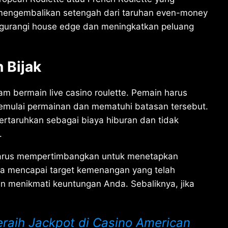
 mengembalikan setengah dari taruhan even-money
ngurangi house edge dan meningkatkan peluang
 Bijak
m bermain live casino roulette. Pemain harus
mulai permainan dan mematuhi batasan tersebut.
rtaruhkan sebagai biaya hiburan dan tidak
.
harus mempertimbangkan untuk menetapkan
a mencapai target kemenangan yang telah
an menikmati keuntungan Anda. Sebaliknya, jika
eraih Jackpot di Casino American