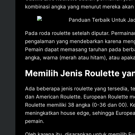
kombinasi angka yang menurut mereka akan
Pada roda roulette setelah diputar. Permain
pengalaman yang mendebarkan karena mengg
Pemain dapat memasang taruhan pada berbag
angka, warna (merah atau hitam), atau apaka
Memilih Jenis Roulette ya
Ada beberapa jenis roulette yang tersedia, 
dan American Roulette. European Roulette m
Roulette memiliki 38 angka (0-36 dan 00). 
meningkatkan house edge, sehingga Europea
pemain.
Oleh karena itu, disarankan untuk memilih E