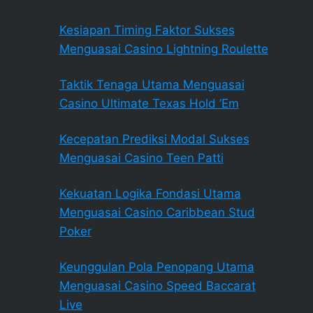
Kesiapan Timing Faktor Sukses
Menguasai Casino Lightning Roulette
Taktik Tenaga Utama Menguasai
Casino Ultimate Texas Hold ’Em
Kecepatan Prediksi Modal Sukses
Menguasai Casino Teen Patti
Kekuatan Logika Fondasi Utama
Menguasai Casino Caribbean Stud
Poker
Keunggulan Pola Penopang Utama
Menguasai Casino Speed Baccarat
Live