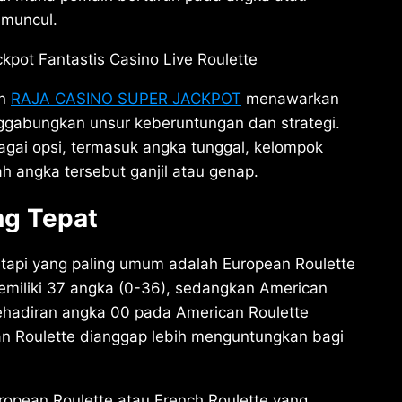
 muncul.
an
RAJA CASINO SUPER JACKPOT
menawarkan
abungkan unsur keberuntungan dan strategi.
ai opsi, termasuk angka tunggal, kelompok
h angka tersebut ganjil atau genap.
ng Tepat
tetapi yang paling umum adalah European Roulette
emiliki 37 angka (0-36), sedangkan American
Kehadiran angka 00 pada American Roulette
n Roulette dianggap lebih menguntungkan bagi
uropean Roulette atau French Roulette yang