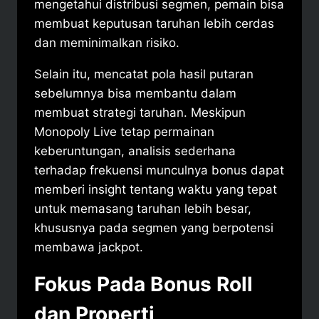
mengetahui distribusi segmen, pemain bisa
membuat keputusan taruhan lebih cerdas
dan meminimalkan risiko.
Selain itu, mencatat pola hasil putaran
sebelumnya bisa membantu dalam
membuat strategi taruhan. Meskipun
Monopoly Live tetap permainan
keberuntungan, analisis sederhana
terhadap frekuensi munculnya bonus dapat
memberi insight tentang waktu yang tepat
untuk memasang taruhan lebih besar,
khususnya pada segmen yang berpotensi
membawa jackpot.
Fokus Pada Bonus Roll
dan Properti