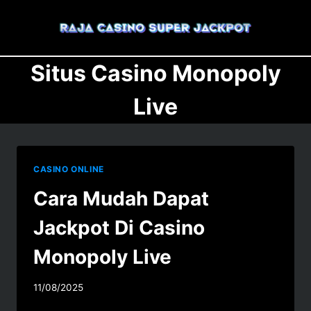
Skip
to
content
Situs Casino Monopoly
Live
CASINO ONLINE
Cara Mudah Dapat
Jackpot Di Casino
Monopoly Live
11/08/2025