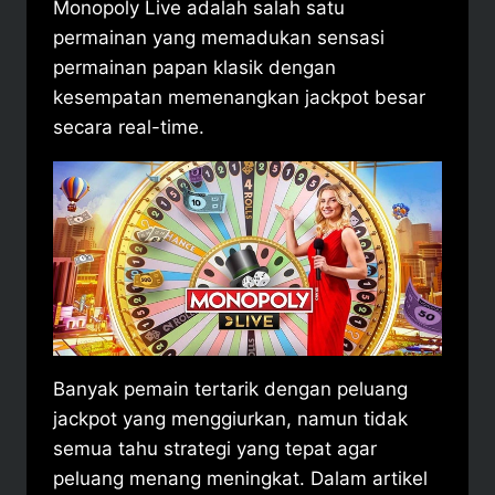
Monopoly Live adalah salah satu
permainan yang memadukan sensasi
permainan papan klasik dengan
kesempatan memenangkan jackpot besar
secara real-time.
Banyak pemain tertarik dengan peluang
jackpot yang menggiurkan, namun tidak
semua tahu strategi yang tepat agar
peluang menang meningkat. Dalam artikel