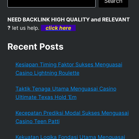
Search
NEED BACKLINK HIGH QUALITY and RELEVANT
?
let us help.
click here
Recent Posts
Kesiapan Timing Faktor Sukses Menguasai
Casino Lightning Roulette
Taktik Tenaga Utama Menguasai Casino
Ultimate Texas Hold ’Em
Kecepatan Prediksi Modal Sukses Menguasai
Casino Teen Patti
Kekuatan Logika Fondasi Utama Menguasai