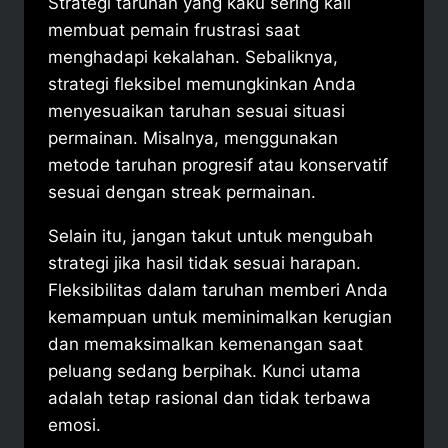
Strategi taruhan yang kaku sering kali
membuat pemain frustrasi saat
menghadapi kekalahan. Sebaliknya,
strategi fleksibel memungkinkan Anda
menyesuaikan taruhan sesuai situasi
permainan. Misalnya, menggunakan
metode taruhan progresif atau konservatif
sesuai dengan streak permainan.
Selain itu, jangan takut untuk mengubah
strategi jika hasil tidak sesuai harapan.
Fleksibilitas dalam taruhan memberi Anda
kemampuan untuk meminimalkan kerugian
dan memaksimalkan kemenangan saat
peluang sedang berpihak. Kunci utama
adalah tetap rasional dan tidak terbawa
emosi.