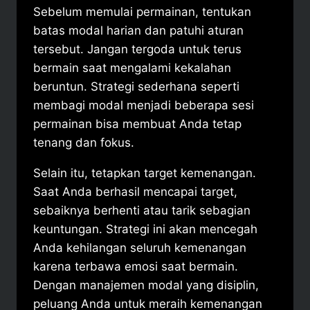
Sebelum memulai permainan, tentukan
batas modal harian dan patuhi aturan
tersebut. Jangan tergoda untuk terus
bermain saat mengalami kekalahan
beruntun. Strategi sederhana seperti
membagi modal menjadi beberapa sesi
permainan bisa membuat Anda tetap
tenang dan fokus.
Selain itu, tetapkan target kemenangan.
Saat Anda berhasil mencapai target,
sebaiknya berhenti atau tarik sebagian
keuntungan. Strategi ini akan mencegah
Anda kehilangan seluruh kemenangan
karena terbawa emosi saat bermain.
Dengan manajemen modal yang disiplin,
peluang Anda untuk meraih kemenangan