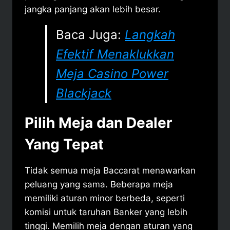
jangka panjang akan lebih besar.
Baca Juga:
Langkah
Efektif Menaklukkan
Meja Casino Power
Blackjack
Pilih Meja dan Dealer
Yang Tepat
Tidak semua meja Baccarat menawarkan
peluang yang sama. Beberapa meja
memiliki aturan minor berbeda, seperti
komisi untuk taruhan Banker yang lebih
tinggi. Memilih meja dengan aturan yang