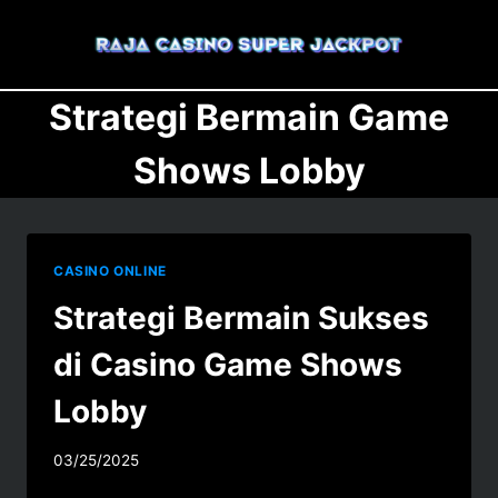
Skip
to
content
Strategi Bermain Game
Shows Lobby
CASINO ONLINE
Strategi Bermain Sukses
di Casino Game Shows
Lobby
03/25/2025