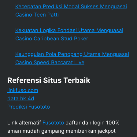
Kecepatan Prediksi Modal Sukses Menguasai
Casino Teen Patti
Kekuatan Logika Fondasi Utama Menguasai
Casino Caribbean Stud Poker
Keunggulan Pola Penopang Utama Menguasai
Casino Speed Baccarat Live
Referensi Situs Terbaik
linkfuso.com
data hk 4d
Prediksi Fusototo
Link alternatif
Fusototo
daftar dan login 100%
aman mudah gampang memberikan jackpot