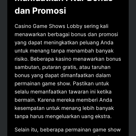
dan Promosi
Casino Game Shows Lobby sering kali
menawarkan berbagai bonus dan promosi
yang dapat meningkatkan peluang Anda
untuk menang tanpa menambah banyak
risiko. Beberapa kasino menawarkan bonus
sambutan, putaran gratis, atau taruhan
bonus yang dapat dimanfaatkan dalam
permainan game show. Pastikan untuk
selalu memanfaatkan tawaran ini ketika
bermain. Karena mereka memberi Anda
kesempatan untuk menang lebih banyak
tanpa harus mengeluarkan uang ekstra.
Selain itu, beberapa permainan game show