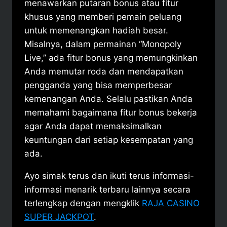
menawarkan putaran bonus atau fitur
khusus yang memberi pemain peluang
untuk memenangkan hadiah besar.
Misalnya, dalam permainan “Monopoly
Live,” ada fitur bonus yang memungkinkan
Anda memutar roda dan mendapatkan
pengganda yang bisa memperbesar
kemenangan Anda. Selalu pastikan Anda
memahami bagaimana fitur bonus bekerja
agar Anda dapat memaksimalkan
keuntungan dari setiap kesempatan yang
ada.
Ayo simak terus dan ikuti terus informasi-
informasi menarik terbaru lainnya secara
terlengkap dengan mengklik
RAJA CASINO
SUPER JACKPOT
.