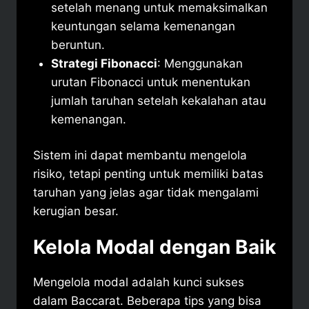
setelah menang untuk memaksimalkan
keuntungan selama kemenangan
beruntun.
Strategi Fibonacci
: Menggunakan
urutan Fibonacci untuk menentukan
jumlah taruhan setelah kekalahan atau
kemenangan.
Sistem ini dapat membantu mengelola
risiko, tetapi penting untuk memiliki batas
taruhan yang jelas agar tidak mengalami
kerugian besar.
Kelola Modal dengan Baik
Mengelola modal adalah kunci sukses
dalam Baccarat. Beberapa tips yang bisa