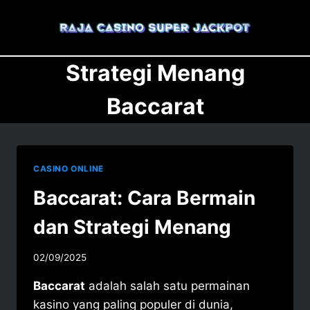
Skip
to
content
Strategi Menang
Baccarat
CASINO ONLINE
Baccarat: Cara Bermain
dan Strategi Menang
02/09/2025
Baccarat
adalah salah satu permainan
kasino yang paling populer di dunia,