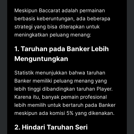
Meskipun Baccarat adalah permainan
berbasis keberuntungan, ada beberapa
strategi yang bisa diterapkan untuk
meningkatkan peluang menang:
1. Taruhan pada Banker Lebih
Menguntungkan
Statistik menunjukkan bahwa taruhan
Banker memiliki peluang menang yang
lebih tinggi dibandingkan taruhan Player.
Karena itu, banyak pemain profesional
lebih memilih untuk bertaruh pada Banker
meskipun ada komisi 5% yang dikenakan.
2. Hindari Taruhan Seri