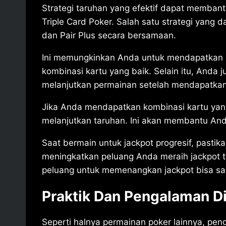
Strategi taruhan yang efektif dapat memba
Triple Card Poker. Salah satu strategi yang 
dan Pair Plus secara bersamaan.
Ini memungkinkan Anda untuk mendapatkan p
kombinasi kartu yang baik. Selain itu, Anda
melanjutkan permainan setelah mendapatka
Jika Anda mendapatkan kombinasi kartu yang 
melanjutkan taruhan. Ini akan membantu And
Saat bermain untuk jackpot progresif, past
meningkatkan peluang Anda meraih jackpot ter
peluang untuk memenangkan jackpot bisa sa
Praktik Dan Pengalaman D
Seperti halnya permainan poker lainnya, pen