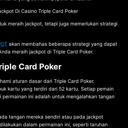
k meraih jackpot, tetapi juga memerlukan strategi
POT
akan membahas beberapa strategi yang dapat
da meraih jackpot di Triple Card Poker.
iple Card Poker
mi aturan dasar dari Triple Card Poker.
 kartu yang terdiri dari 52 kartu. Setiap pemain
ri permainan ini adalah untuk mengalahkan tangan
ada tangan mereka sendiri atau pada jackpot
dilakukan dalam permainan ini, seperti taruhan