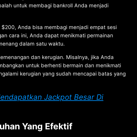
balah untuk membagi bankroll Anda menjadi
sar $200, Anda bisa membagi menjadi empat sesi
n cara ini, Anda dapat menikmati permainan
 menang dalam satu waktu.
 kemenangan dan kerugian. Misalnya, jika Anda
mbangkan untuk berhenti bermain dan menikmati
ngalami kerugian yang sudah mencapai batas yang
endapatkan Jackpot Besar Di
uhan Yang Efektif