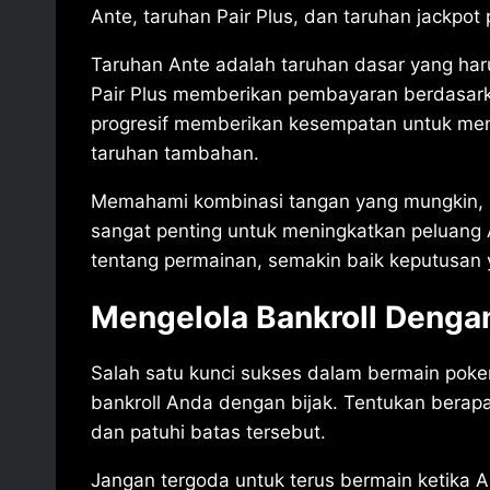
Ante, taruhan Pair Plus, dan taruhan jackpot p
Taruhan Ante adalah taruhan dasar yang har
Pair Plus memberikan pembayaran berdasarka
progresif memberikan kesempatan untuk mem
taruhan tambahan.
Memahami kombinasi tangan yang mungkin, sepe
sangat penting untuk meningkatkan peluan
tentang permainan, semakin baik keputusan 
Mengelola Bankroll Dengan
Salah satu kunci sukses dalam bermain poker
bankroll Anda dengan bijak. Tentukan bera
dan patuhi batas tersebut.
Jangan tergoda untuk terus bermain ketika 