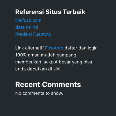
Referensi Situs Terbaik
linkfuso.com
data hk 4d
Prediksi Fusototo
Link alternatif
Fusototo
daftar dan login
100% aman mudah gampang
memberikan jackpot besar yang bisa
anda dapatkan di sini.
Recent Comments
No comments to show.