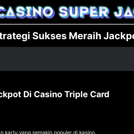
trategi Sukses Meraih Jackp
ckpot Di Casino Triple Card
n kartu yang semakin populer di kasino.