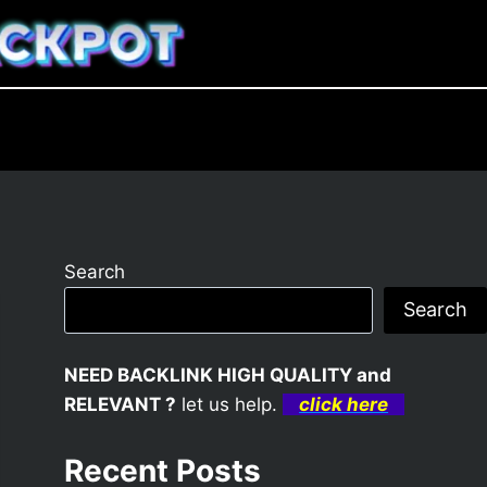
Search
Search
NEED BACKLINK HIGH QUALITY and
RELEVANT ?
let us help.
click here
Recent Posts