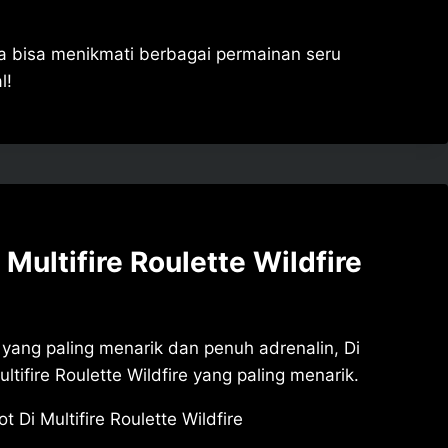
 bisa menikmati berbagai permainan seru
l!
 Multifire Roulette Wildfire
 yang paling menarik dan penuh adrenalin, Di
ltifire Roulette Wildfire yang paling menarik.