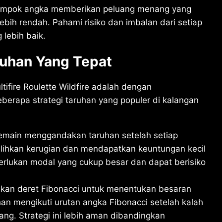
elompok angka memberikan peluang menang yang
ebih rendah. Pahami risiko dan imbalan dari setiap
lebih baik.
uhan Yang Tepat
ultifire Roulette Wildfire adalah dengan
berapa strategi taruhan yang populer di kalangan
 pemain menggandakan taruhan setelah setiap
lihkan kerugian dan mendapatkan keuntungan kecil
erlukan modal yang cukup besar dan dapat berisiko
nakan deret Fibonacci untuk menentukan besaran
an mengikuti urutan angka Fibonacci setelah kalah
ng. Strategi ini lebih aman dibandingkan