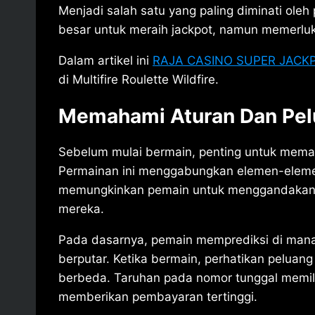
Menjadi salah satu yang paling diminati ole
besar untuk meraih jackpot, namun memerluka
Dalam artikel ini
RAJA CASINO SUPER JACK
di Multifire Roulette Wildfire.
Memahami Aturan Dan Pel
Sebelum mulai bermain, penting untuk memaham
Permainan ini menggabungkan elemen-elemen k
memungkinkan pemain untuk menggandakan
mereka.
Pada dasarnya, pemain memprediksi di mana 
berputar. Ketika bermain, perhatikan peluang
berbeda. Taruhan pada nomor tunggal memili
memberikan pembayaran tertinggi.