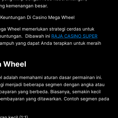
ng kemenangan besar.
ega Wheel memerlukan strategi cerdas untuk
euntungan. Dibawah ini
RAJA CASINO SUPER
ampuh yang dapat Anda terapkan untuk meraih
a Wheel
 adalah memahami aturan dasar permainan ini.
bagi menjadi beberapa segmen dengan angka atau
bayaran yang berbeda. Biasanya, semakin kecil
pembayaran yang ditawarkan.
Contoh segmen pada
n kecil (1:1).