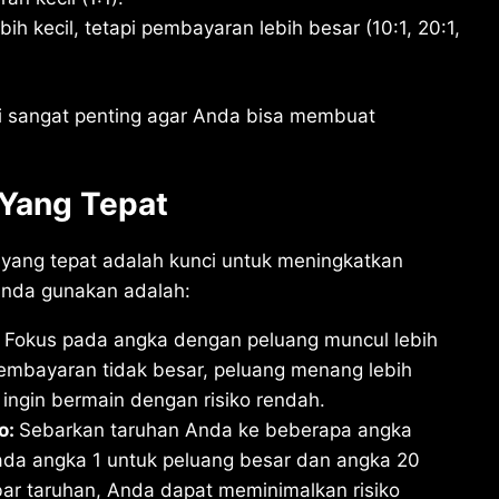
bih kecil, tetapi pembayaran lebih besar (10:1, 20:1,
 sangat penting agar Anda bisa membuat
 Yang Tepat
 yang tepat adalah kunci untuk meningkatkan
Anda gunakan adalah:
:
Fokus pada angka dengan peluang muncul lebih
 pembayaran tidak besar, peluang menang lebih
ingin bermain dengan risiko rendah.
o:
Sebarkan taruhan Anda ke beberapa angka
ada angka 1 untuk peluang besar dan angka 20
ar taruhan, Anda dapat meminimalkan risiko