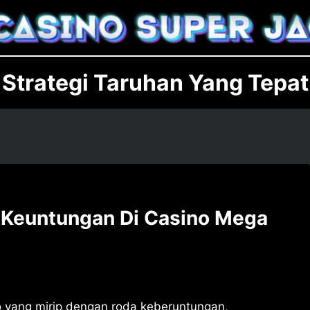
Strategi Taruhan Yang Tepat
 Keuntungan Di Casino Mega
 yang mirip dengan roda keberuntungan,