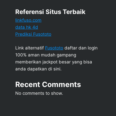
Referensi Situs Terbaik
linkfuso.com
data hk 4d
Prediksi Fusototo
Link alternatif
Fusototo
daftar dan login
100% aman mudah gampang
memberikan jackpot besar yang bisa
anda dapatkan di sini.
Recent Comments
No comments to show.