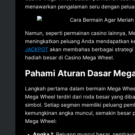
menawarkan pengalaman seru dengan pelua
Namun, seperti permainan casino lainnya, M
meningkatkan peluang Anda mendapatkan k
JACKPOT
akan membahas berbagai strategi 
hadiah besar di Casino Mega Wheel.
Pahami Aturan Dasar Meg
Langkah pertama dalam bermain Mega Wheel
Mega Wheel terdiri dari roda besar yang di
simbol. Setiap segmen memiliki peluang pem
kemungkinan angka muncul, semakin besar 
Mega Wheel:
Angka 1
: Peluang muncul besar, pembayara