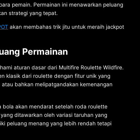
h para pemain. Permainan ini menawarkan peluang
n strategi yang tepat.
POT
akan membahas trik jitu untuk meraih jackpot
uang Permainan
i aturan dasar dari Multifire Roulette Wildfire.
lasik dari roulette dengan fitur unik yang
 atau bahkan melipatgandakan kemenangan
bola akan mendarat setelah roda roulette
 yang ditawarkan oleh variasi taruhan yang
ki peluang menang yang lebih rendah tetapi