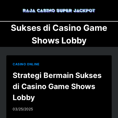
Skip
to
content
Sukses di Casino Game
Shows Lobby
CASINO ONLINE
Strategi Bermain Sukses
di Casino Game Shows
Lobby
03/25/2025