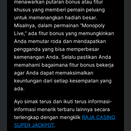
menawarkan putaran bonus atau fitur
khusus yang memberi pemain peluang
untuk memenangkan hadiah besar.
Misalnya, dalam permainan “Monopoly
Live,” ada fitur bonus yang memungkinkan
Anda memutar roda dan mendapatkan
pengganda yang bisa memperbesar
kemenangan Anda. Selalu pastikan Anda
memahami bagaimana fitur bonus bekerja
agar Anda dapat memaksimalkan
keuntungan dari setiap kesempatan yang
ada.
Ayo simak terus dan ikuti terus informasi-
informasi menarik terbaru lainnya secara
terlengkap dengan mengklik
RAJA CASINO
SUPER JACKPOT
.