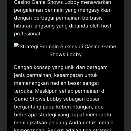
Casino Game Shows Lobby menawarkan
pengalaman bermain yang mengasyikkan
dengan berbagai permainan berbasis
hiburan langsung yang dipandu oleh host
profesional.
Dengan konsep yang unik dan beragam
jenis permainan, kesempatan untuk
memenangkan hadiah besar sangat
terbuka. Meskipun setiap permainan di
Game Shows Lobby sebagian besar
bergantung pada keberuntungan, ada
beberapa strategi yang dapat membantu
meningkatkan peluang Anda untuk meraih
kemenangan. Berikut adalah tiga strategi