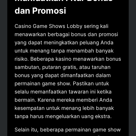
dan Promosi
Casino Game Shows Lobby sering kali
menawarkan berbagai bonus dan promosi
yang dapat meningkatkan peluang Anda
untuk menang tanpa menambah banyak
risiko. Beberapa kasino menawarkan bonus
sambutan, putaran gratis, atau taruhan
bonus yang dapat dimanfaatkan dalam
permainan game show. Pastikan untuk
selalu memanfaatkan tawaran ini ketika
bermain. Karena mereka memberi Anda
kesempatan untuk menang lebih banyak
tanpa harus mengeluarkan uang ekstra.
Selain itu, beberapa permainan game show