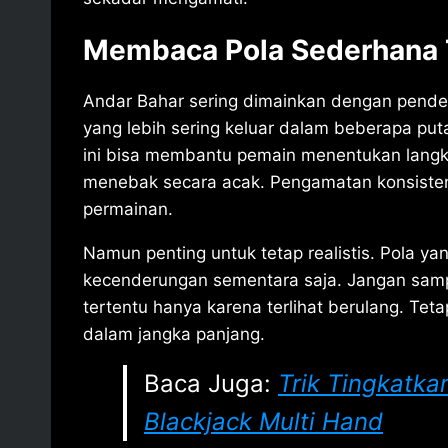
Membaca Pola Sederhana T
Andar Bahar sering dimainkan dengan pende
yang lebih sering keluar dalam beberapa put
ini bisa membantu pemain menentukan langka
menebak secara acak. Pengamatan konsiste
permainan.
Namun penting untuk tetap realistis. Pola ya
kecenderungan sementara saja. Jangan sampa
tertentu hanya karena terlihat berulang. Tetap
dalam jangka panjang.
Baca Juga:
Trik Tingkatka
Blackjack Multi Hand