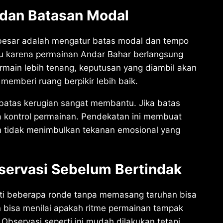
dan Batasan Modal
 besar adalah mengatur batas modal dan tempo
u karena permainan Andar Bahar berlangsung
rmain lebih tenang, keputusan yang diambil akan
 memberi ruang berpikir lebih baik.
batas kerugian sangat membantu. Jika batas
a kontrol permainan. Pendekatan ini membuat
n tidak menimbulkan tekanan emosional yang
rvasi Sebelum Bertindak
ati beberapa ronde tanpa memasang taruhan bisa
ain bisa menilai apakah ritme permainan tampak
Observasi seperti ini mudah dilakukan tetapi