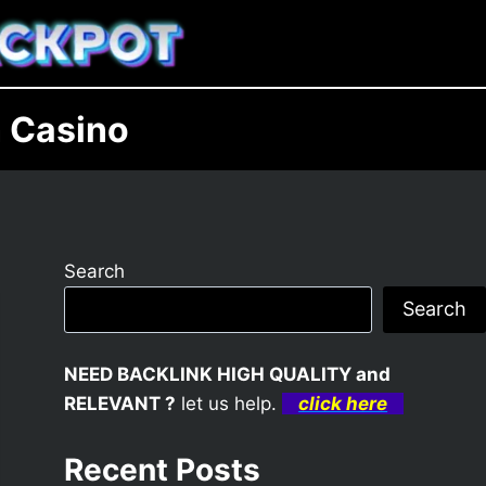
 Casino
Search
Search
NEED BACKLINK HIGH QUALITY and
RELEVANT ?
let us help.
click here
Recent Posts