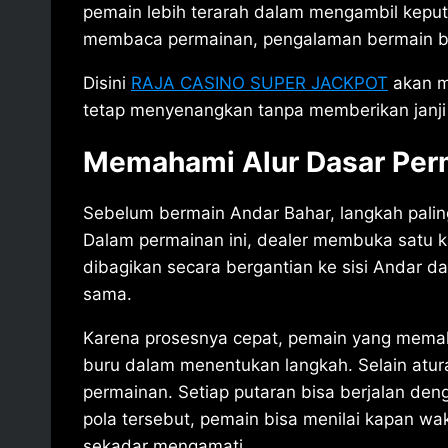
pemain lebih terarah dalam mengambil keput
membaca permainan, pengalaman bermain bis
Disini
RAJA CASINO SUPER JACKPOT
akan m
tetap menyenangkan tanpa memberikan janji
Memahami Alur Dasar Per
Sebelum bermain Andar Bahar, langkah pali
Dalam permainan ini, dealer membuka satu k
dibagikan secara bergantian ke sisi Andar d
sama.
Karena prosesnya cepat, pemain yang memaha
buru dalam menentukan langkah. Selain atur
permainan. Setiap putaran bisa berjalan d
pola tersebut, pemain bisa menilai kapan wak
sekadar mengamati.