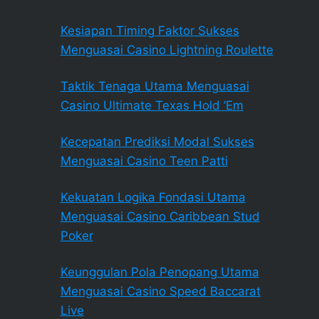
Kesiapan Timing Faktor Sukses
Menguasai Casino Lightning Roulette
Taktik Tenaga Utama Menguasai
Casino Ultimate Texas Hold ’Em
Kecepatan Prediksi Modal Sukses
Menguasai Casino Teen Patti
Kekuatan Logika Fondasi Utama
Menguasai Casino Caribbean Stud
Poker
Keunggulan Pola Penopang Utama
Menguasai Casino Speed Baccarat
Live