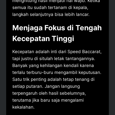
menghitung hasil menjadi hal wajib. Ketika
semua itu sudah tertanam di kepala,
langkah selanjutnya bisa lebih lancar.
Menjaga Fokus di Tengah
Kecepatan Tinggi
Kecepatan adalah inti dari Speed Baccarat,
tapi justru di situlah letak tantangannya.
Banyak yang kehilangan kendali karena
terlalu terburu-buru mengambil keputusan.
Satu trik penting adalah tetap tenang di
setiap putaran. Jangan langsung
terpengaruh oleh hasil sebelumnya,
terutama jika baru saja mengalami
kekalahan.