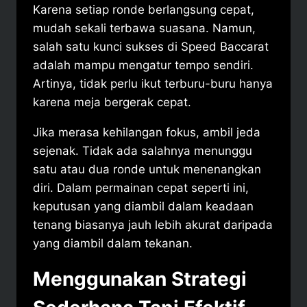
Karena setiap ronde berlangsung cepat,
mudah sekali terbawa suasana. Namun,
salah satu kunci sukses di Speed Baccarat
adalah mampu mengatur tempo sendiri.
Artinya, tidak perlu ikut terburu-buru hanya
karena meja bergerak cepat.
Jika merasa kehilangan fokus, ambil jeda
sejenak. Tidak ada salahnya menunggu
satu atau dua ronde untuk menenangkan
diri. Dalam permainan cepat seperti ini,
keputusan yang diambil dalam keadaan
tenang biasanya jauh lebih akurat daripada
yang diambil dalam tekanan.
Menggunakan Strategi