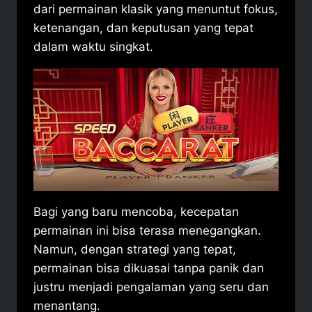
dari permainan klasik yang menuntut fokus,
ketenangan, dan keputusan yang tepat
dalam waktu singkat.
Bagi yang baru mencoba, kecepatan
permainan ini bisa terasa menegangkan.
Namun, dengan strategi yang tepat,
permainan bisa dikuasai tanpa panik dan
justru menjadi pengalaman yang seru dan
menantang.