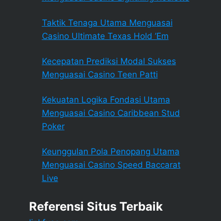
Taktik Tenaga Utama Menguasai
Casino Ultimate Texas Hold ’Em
Kecepatan Prediksi Modal Sukses
Menguasai Casino Teen Patti
Kekuatan Logika Fondasi Utama
Menguasai Casino Caribbean Stud
Poker
Keunggulan Pola Penopang Utama
Menguasai Casino Speed Baccarat
Live
Referensi Situs Terbaik