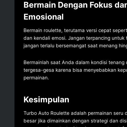
Bermain Dengan Fokus dan
Emosional
Bermain roulette, terutama versi cepat seper
dan kendali emosi. Jangan terpancing untuk t
jangan terlalu bersemangat saat menang hing
Bermainlah saat Anda dalam kondisi tenang da
tergesa-gesa karena bisa menyebabkan kep
permainan.
Kesimpulan
Turbo Auto Roulette adalah permainan seru
besar jika dimainkan dengan strategi dan d