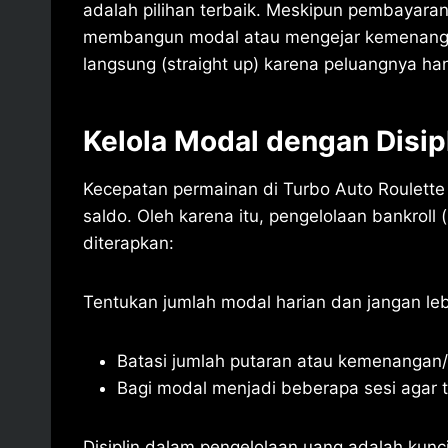
adalah pilihan terbaik. Meskipun pembayaranny
membangun modal atau mengejar kemenangan 
langsung (straight up) karena peluangnya ha
Kelola Modal dengan Disip
Kecepatan permainan di Turbo Auto Roulett
saldo. Oleh karena itu, pengelolaan bankroll
diterapkan:
Tentukan jumlah modal harian dan jangan lebi
Batasi jumlah putaran atau kemenangan
Bagi modal menjadi beberapa sesi agar t
Disiplin dalam pengelolaan uang adalah kunc