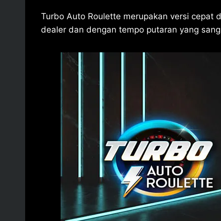
h
a
e
e
k
i
a
c
s
l
y
n
Turbo Auto Roulette merupakan versi cepat d
t
e
s
e
p
e
dealer dan dengan tempo putaran yang sang
s
b
e
g
e
A
o
n
r
p
o
g
a
p
k
e
m
r