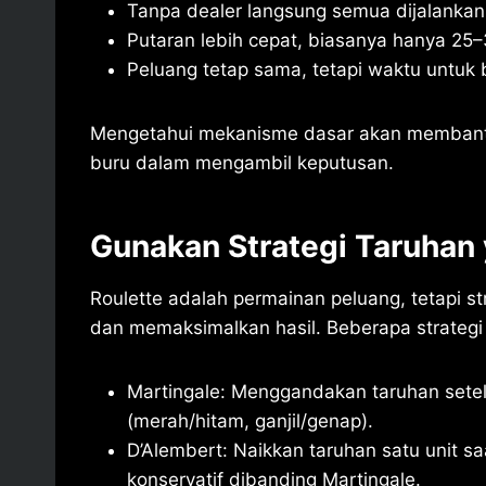
Tanpa dealer langsung semua dijalankan 
Putaran lebih cepat, biasanya hanya 25–
Peluang tetap sama, tetapi waktu untuk b
Mengetahui mekanisme dasar akan membantu
buru dalam mengambil keputusan.
Gunakan Strategi Taruhan 
Roulette adalah permainan peluang, tetapi s
dan memaksimalkan hasil. Beberapa strategi 
Martingale: Menggandakan taruhan setel
(merah/hitam, ganjil/genap).
D’Alembert: Naikkan taruhan satu unit sa
konservatif dibanding Martingale.