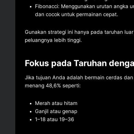
Fibonacci: Menggunakan urutan angka unt
dan cocok untuk permainan cepat.
Gunakan strategi ini hanya pada taruhan luar
peluangnya lebih tinggi.
Fokus pada Taruhan denga
Jika tujuan Anda adalah bermain cerdas da
menang 48,6% seperti:
Merah atau hitam
Ganjil atau genap
1–18 atau 19–36