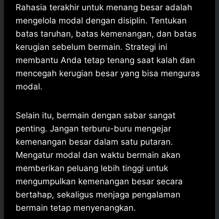
Rahasia terakhir untuk menang besar adalah
mengelola modal dengan disiplin. Tentukan
batas taruhan, batas kemenangan, dan batas
kerugian sebelum bermain. Strategi ini
membantu Anda tetap tenang saat kalah dan
mencegah kerugian besar yang bisa menguras
modal.
Selain itu, bermain dengan sabar sangat
penting. Jangan terburu-buru mengejar
kemenangan besar dalam satu putaran.
Mengatur modal dan waktu bermain akan
memberikan peluang lebih tinggi untuk
mengumpulkan kemenangan besar secara
bertahap, sekaligus menjaga pengalaman
bermain tetap menyenangkan.