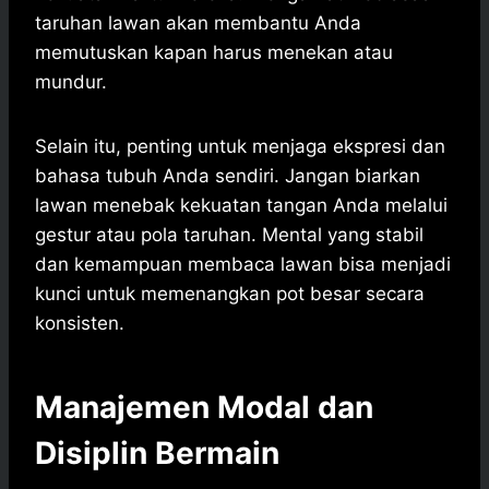
taruhan lawan akan membantu Anda
memutuskan kapan harus menekan atau
mundur.
Selain itu, penting untuk menjaga ekspresi dan
bahasa tubuh Anda sendiri. Jangan biarkan
lawan menebak kekuatan tangan Anda melalui
gestur atau pola taruhan. Mental yang stabil
dan kemampuan membaca lawan bisa menjadi
kunci untuk memenangkan pot besar secara
konsisten.
Manajemen Modal dan
Disiplin Bermain