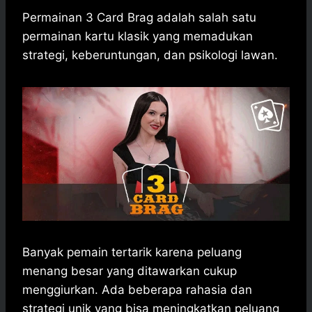
h
a
e
e
k
i
a
c
s
l
y
n
Permainan 3 Card Brag adalah salah satu
t
e
s
e
p
e
permainan kartu klasik yang memadukan
s
b
e
g
e
strategi, keberuntungan, dan psikologi lawan.
A
o
n
r
p
o
g
a
p
k
e
m
r
Banyak pemain tertarik karena peluang
menang besar yang ditawarkan cukup
menggiurkan. Ada beberapa rahasia dan
strategi unik yang bisa meningkatkan peluang