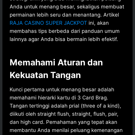
Anda untuk menang besar, sekaligus membuat
permainan lebih seru dan menantang. Artikel
RAJA CASINO SUPER JACKPOT
ini, akan
membahas tips berbeda dari panduan umum
lainnya agar Anda bisa bermain lebih efektif.
Memahami Aturan dan
Kekuatan Tangan
Kunci pertama untuk menang besar adalah
memahami hierarki kartu di 3 Card Brag.
Tangan tertinggi adalah prial (three of a kind),
diikuti oleh straight flush, straight, flush, pair,
dan high card. Pemahaman yang tepat akan
membantu Anda menilai peluang kemenangan