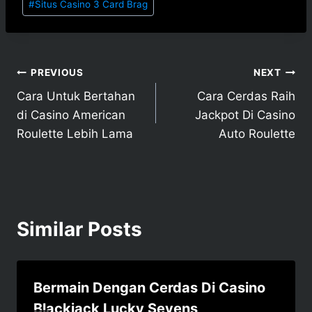
#
Situs Casino 3 Card Brag
Post
PREVIOUS
NEXT
Cara Untuk Bertahan
Cara Cerdas Raih
navigation
di Casino American
Jackpot Di Casino
Roulette Lebih Lama
Auto Roulette
Similar Posts
Bermain Dengan Cerdas Di Casino
Blackjack Lucky Sevens