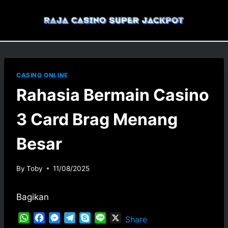
Skip
to
content
CASINO ONLINE
Rahasia Bermain Casino
3 Card Brag Menang
Besar
By
Toby
11/08/2025
Bagikan
W
F
M
T
S
L
X
Share