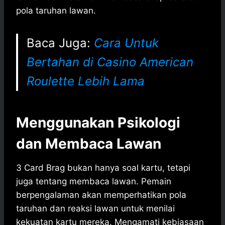
pola taruhan lawan.
Baca Juga:
Cara Untuk
Bertahan di Casino American
Roulette Lebih Lama
Menggunakan Psikologi
dan Membaca Lawan
3 Card Brag bukan hanya soal kartu, tetapi
juga tentang membaca lawan. Pemain
berpengalaman akan memperhatikan pola
taruhan dan reaksi lawan untuk menilai
kekuatan kartu mereka. Mengamati kebiasaan