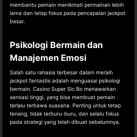
membantu pemain menikmati permainan lebih
lama dan tetap fokus pada pencapaian jackpot
besar.
Psikologi Bermain dan
Manajemen Emosi
Salah satu rahasia terbesar dalam meraih
jackpot fantastis adalah menguasai psikologi
bermain. Casino Super Sic Bo menawarkan
sensasi tinggi, yang bisa membuat pemain
terlalu terbawa suasana. Penting untuk tetap
tenang, tidak terburu-buru, dan selalu fokus
pada strategi yang telah dibuat sebelumnya.