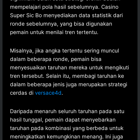
mempelajari pola hasil sebelumnya. Casino
Super Sic Bo menyediakan data statistik dari
ronde sebelumnya, yang bisa digunakan
pemain untuk menilai tren tertentu.
Misalnya, jika angka tertentu sering muncul
dalam beberapa ronde, pemain bisa
menyesuaikan taruhan mereka untuk mengikuti
tren tersebut. Selain itu, membagi taruhan ke
dalam beberapa jenis juga merupakan strategi
cerdas di
versace4d
.
Daripada menaruh seluruh taruhan pada satu
hasil tunggal, pemain dapat menyebarkan
taruhan pada kombinasi yang berbeda untuk
meningkatkan kemungkinan menang. Ini juga