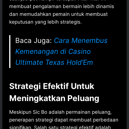
membuat pengalaman bermain lebih dinamis
dan memudahkan pemain untuk membuat
keputusan yang lebih strategis.
Baca Juga:
Cara Menembus
Kemenangan di Casino
Ultimate Texas Hold’Em
Strategi Efektif Untuk
Meningkatkan Peluang
Meskipun Sic Bo adalah permainan peluang,
penerapan strategi dapat membuat perbedaan
signifikan. Salah satu strategi efektif adalah