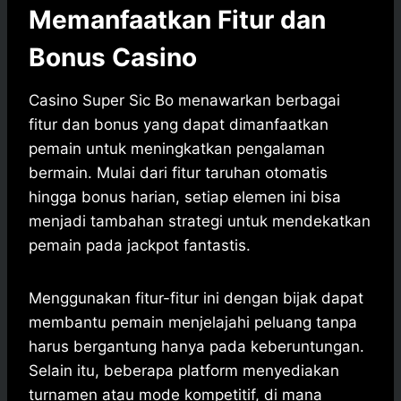
Memanfaatkan Fitur dan
Bonus Casino
Casino Super Sic Bo menawarkan berbagai
fitur dan bonus yang dapat dimanfaatkan
pemain untuk meningkatkan pengalaman
bermain. Mulai dari fitur taruhan otomatis
hingga bonus harian, setiap elemen ini bisa
menjadi tambahan strategi untuk mendekatkan
pemain pada jackpot fantastis.
Menggunakan fitur-fitur ini dengan bijak dapat
membantu pemain menjelajahi peluang tanpa
harus bergantung hanya pada keberuntungan.
Selain itu, beberapa platform menyediakan
turnamen atau mode kompetitif, di mana