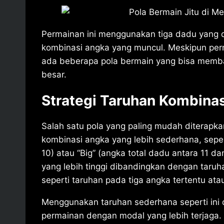
Permainan ini menggunakan tiga dadu yang d
kombinasi angka yang muncul. Meskipun per
ada beberapa pola bermain yang bisa memb
besar.
Strategi Taruhan Kombina
Salah satu pola yang paling mudah diterapk
kombinasi angka yang lebih sederhana, seper
10) atau “Big” (angka total dadu antara 11 d
yang lebih tinggi dibandingkan dengan taruh
seperti taruhan pada tiga angka tertentu atau
Menggunakan taruhan sederhana seperti ini
permainan dengan modal yang lebih terjaga. 