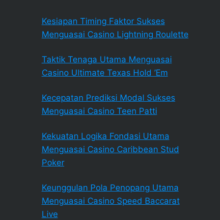
Kesiapan Timing Faktor Sukses
Menguasai Casino Lightning Roulette
Taktik Tenaga Utama Menguasai
Casino Ultimate Texas Hold ’Em
Kecepatan Prediksi Modal Sukses
Menguasai Casino Teen Patti
Kekuatan Logika Fondasi Utama
Menguasai Casino Caribbean Stud
Poker
Keunggulan Pola Penopang Utama
Menguasai Casino Speed Baccarat
Live