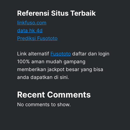
Referensi Situs Terbaik
linkfuso.com
data hk 4d
Prediksi Fusototo
Link alternatif
Fusototo
daftar dan login
100% aman mudah gampang
memberikan jackpot besar yang bisa
anda dapatkan di sini.
Recent Comments
No comments to show.