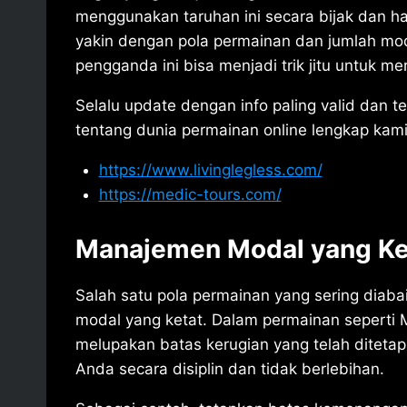
menggunakan taruhan ini secara bijak dan 
yakin dengan pola permainan dan jumlah mod
pengganda ini bisa menjadi trik jitu untuk me
Selalu update dengan info paling valid dan 
tentang dunia permainan online lengkap kami
https://www.livinglegless.com/
https://medic-tours.com/
Manajemen Modal yang Ke
Salah satu pola permainan yang sering dia
modal yang ketat. Dalam permainan seperti
melupakan batas kerugian yang telah ditetap
Anda secara disiplin dan tidak berlebihan.