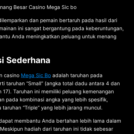
ilemparkan dan pemain bertaruh pada hasil dari
mainan ini sangat bergantung pada keberuntungan,
antu Anda meningkatkan peluang untuk menang
si Sederhana
an casino
Mega Sic Bo
adalah taruhan pada
ti taruhan “Small” (angka total dadu antara 4 dan
an 17). Taruhan ini memiliki peluang kemenangan
an pada kombinasi angka yang lebih spesifik,
 taruhan “Triple” yang lebih jarang muncul.
 dapat membantu Anda bertahan lebih lama dalam
Meskipun hadiah dari taruhan ini tidak sebesar