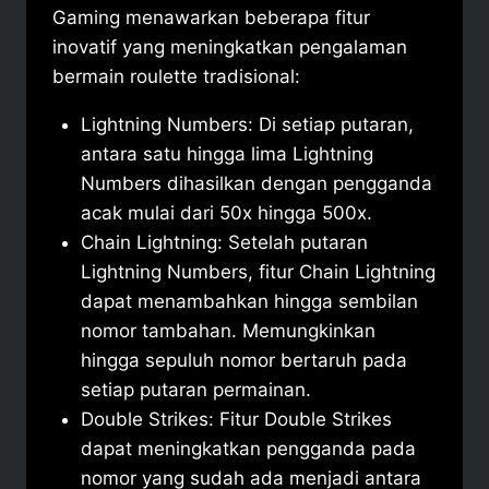
Gaming menawarkan beberapa fitur
inovatif yang meningkatkan pengalaman
bermain roulette tradisional:
Lightning Numbers: Di setiap putaran,
antara satu hingga lima Lightning
Numbers dihasilkan dengan pengganda
acak mulai dari 50x hingga 500x.
Chain Lightning: Setelah putaran
Lightning Numbers, fitur Chain Lightning
dapat menambahkan hingga sembilan
nomor tambahan. Memungkinkan
hingga sepuluh nomor bertaruh pada
setiap putaran permainan.
Double Strikes: Fitur Double Strikes
dapat meningkatkan pengganda pada
nomor yang sudah ada menjadi antara