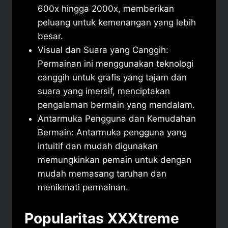
600x hingga 2000x, memberikan
peluang untuk kemenangan yang lebih
besar.
Visual dan Suara yang Canggih:
Permainan ini menggunakan teknologi
canggih untuk grafis yang tajam dan
suara yang imersif, menciptakan
pengalaman bermain yang mendalam.
Antarmuka Pengguna dan Kemudahan
Bermain: Antarmuka pengguna yang
intuitif dan mudah digunakan
memungkinkan pemain untuk dengan
mudah memasang taruhan dan
menikmati permainan.
Popularitas XXXtreme