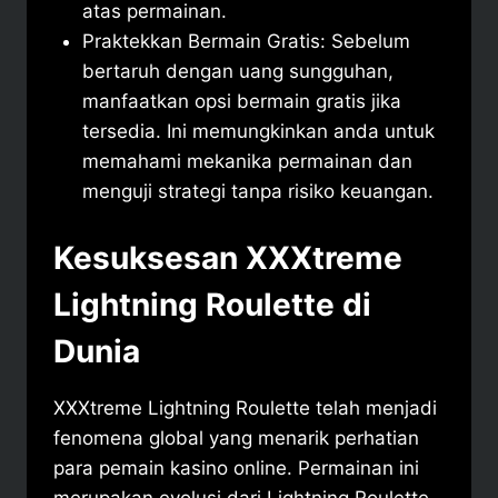
atas permainan.
Praktekkan Bermain Gratis: Sebelum
bertaruh dengan uang sungguhan,
manfaatkan opsi bermain gratis jika
tersedia. Ini memungkinkan anda untuk
memahami mekanika permainan dan
menguji strategi tanpa risiko keuangan.
Kesuksesan XXXtreme
Lightning Roulette di
Dunia
XXXtreme Lightning Roulette telah menjadi
fenomena global yang menarik perhatian
para pemain kasino online. Permainan ini