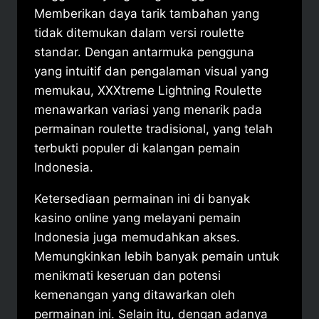
Memberikan daya tarik tambahan yang
tidak ditemukan dalam versi roulette
standar. Dengan antarmuka pengguna
yang intuitif dan pengalaman visual yang
memukau, XXXtreme Lightning Roulette
menawarkan variasi yang menarik pada
permainan roulette tradisional, yang telah
terbukti populer di kalangan pemain
Indonesia.
Ketersediaan permainan ini di banyak
kasino online yang melayani pemain
Indonesia juga memudahkan akses.
Memungkinkan lebih banyak pemain untuk
menikmati keseruan dan potensi
kemenangan yang ditawarkan oleh
permainan ini. Selain itu, dengan adanya