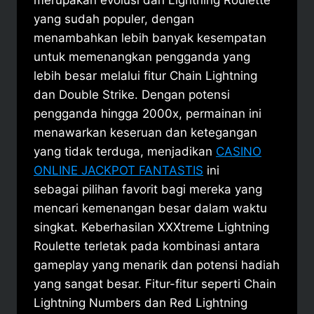
merupakan evolusi dari Lightning Roulette
yang sudah populer, dengan
menambahkan lebih banyak kesempatan
untuk memenangkan pengganda yang
lebih besar melalui fitur Chain Lightning
dan Double Strike. Dengan potensi
pengganda hingga 2000x, permainan ini
menawarkan keseruan dan ketegangan
yang tidak terduga, menjadikan
CASINO
ONLINE JACKPOT FANTASTIS
ini
sebagai pilihan favorit bagi mereka yang
mencari kemenangan besar dalam waktu
singkat. Keberhasilan XXXtreme Lightning
Roulette terletak pada kombinasi antara
gameplay yang menarik dan potensi hadiah
yang sangat besar. Fitur-fitur seperti Chain
Lightning Numbers dan Red Lightning