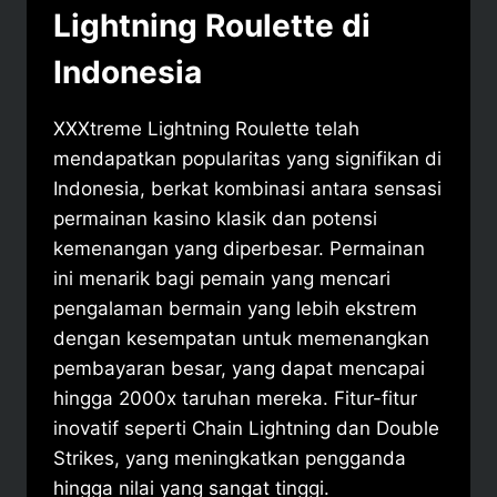
Lightning Roulette di
Indonesia
XXXtreme Lightning Roulette telah
mendapatkan popularitas yang signifikan di
Indonesia, berkat kombinasi antara sensasi
permainan kasino klasik dan potensi
kemenangan yang diperbesar. Permainan
ini menarik bagi pemain yang mencari
pengalaman bermain yang lebih ekstrem
dengan kesempatan untuk memenangkan
pembayaran besar, yang dapat mencapai
hingga 2000x taruhan mereka. Fitur-fitur
inovatif seperti Chain Lightning dan Double
Strikes, yang meningkatkan pengganda
hingga nilai yang sangat tinggi.