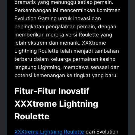
dramatis yang menunggu setiap pemain.
Perkembangan ini mencerminkan komitmen
Evolution Gaming untuk inovasi dan
peningkatan pengalaman pemain, dengan
memberikan mereka versi Roulette yang
lebih ekstrem dan menarik. XXXtreme
Lightning Roulette telah menjadi tambahan
terbaru dalam keluarga permainan kasino
langsung Lightning, membawa sensasi dan
potensi kemenangan ke tingkat yang baru.
Fitur-Fitur Inovatif
XXXtreme Lightning
Roulette
XXXtreme Lightning Roulette
dari Evolution