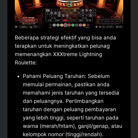
Beberapa strategi efektif yang bisa anda
terapkan untuk meningkatkan pelunag
memenangkan XXXtreme Lightning
Roulette:
Pahami Peluang Taruhan: Sebelum
memulai permainan, pastikan anda
memahami jenis taruhan yang tersedia
dan peluangnya. Pertimbangkan
taruhan dengan peluang pembayaran
yang lebih tinggi, seperti taruhan pada
warna (merah/hitam), ganjil/genap, atau
kelompok nomor (tinggi/rendah).