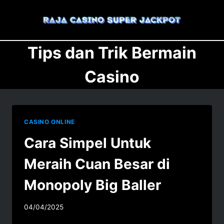
Skip
to
content
Tips dan Trik Bermain
Casino
CASINO ONLINE
Cara Simpel Untuk
Meraih Cuan Besar di
Monopoly Big Baller
04/04/2025