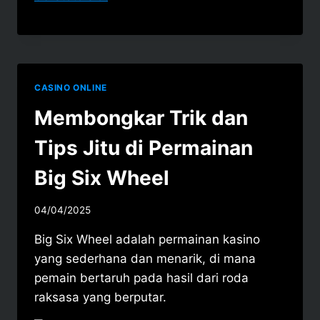
CASINO ONLINE
Membongkar Trik dan
Tips Jitu di Permainan
Big Six Wheel
04/04/2025
Big Six Wheel adalah permainan kasino
yang sederhana dan menarik, di mana
pemain bertaruh pada hasil dari roda
raksasa yang berputar.