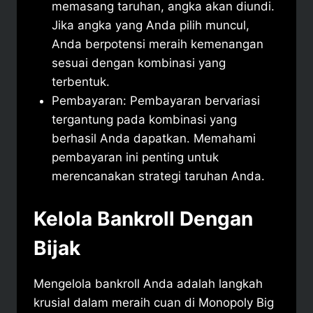
memasang taruhan, angka akan diundi.
Jika angka yang Anda pilih muncul,
Anda berpotensi meraih kemenangan
sesuai dengan kombinasi yang
terbentuk.
Pembayaran: Pembayaran bervariasi
tergantung pada kombinasi yang
berhasil Anda dapatkan. Memahami
pembayaran ini penting untuk
merencanakan strategi taruhan Anda.
Kelola Bankroll Dengan
Bijak
Mengelola bankroll Anda adalah langkah
krusial dalam meraih cuan di Monopoly Big