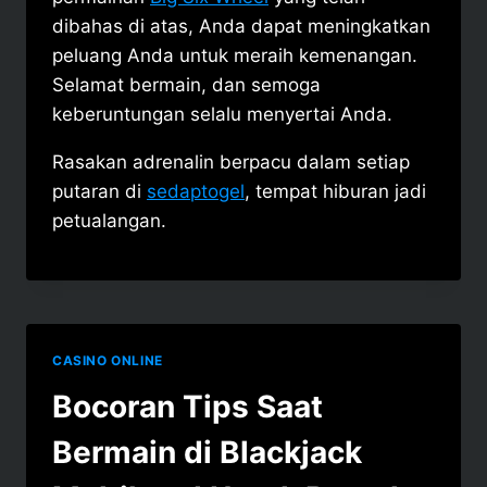
dibahas di atas, Anda dapat meningkatkan
peluang Anda untuk meraih kemenangan.
Selamat bermain, dan semoga
keberuntungan selalu menyertai Anda.
Rasakan adrenalin berpacu dalam setiap
putaran di
sedaptogel
, tempat hiburan jadi
petualangan.
CASINO ONLINE
Bocoran Tips Saat
Bermain di Blackjack