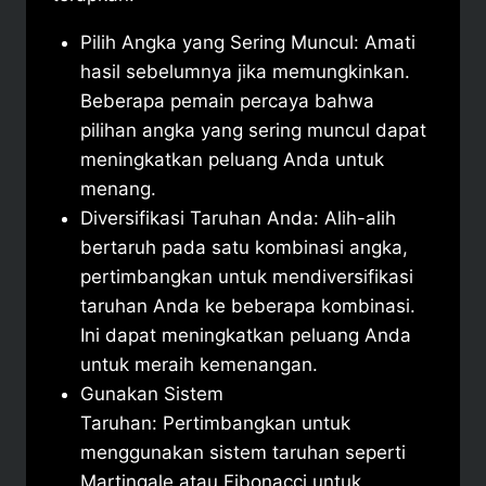
Pilih Angka yang Sering Muncul: Amati
hasil sebelumnya jika memungkinkan.
Beberapa pemain percaya bahwa
pilihan angka yang sering muncul dapat
meningkatkan peluang Anda untuk
menang.
Diversifikasi Taruhan Anda: Alih-alih
bertaruh pada satu kombinasi angka,
pertimbangkan untuk mendiversifikasi
taruhan Anda ke beberapa kombinasi.
Ini dapat meningkatkan peluang Anda
untuk meraih kemenangan.
Gunakan Sistem
Taruhan: Pertimbangkan untuk
menggunakan sistem taruhan seperti
Martingale atau Fibonacci untuk