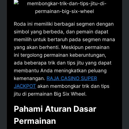
Roda ini memiliki berbagai segmen dengan
simbol yang berbeda, dan pemain dapat
memilih untuk bertaruh pada segmen mana
yang akan berhenti. Meskipun permainan
ini tergolong permainan keberuntungan,
ada beberapa trik dan tips jitu yang dapat
membantu Anda meningkatkan peluang
kemenangan.
RAJA CASINO SUPER
JACKPOT
akan membongkar trik dan tips
jitu di permainan Big Six Wheel.
Pahami Aturan Dasar
Permainan