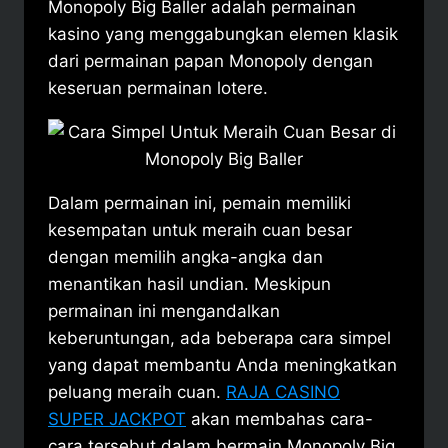
Monopoly Big Baller adalah permainan
kasino yang menggabungkan elemen klasik
dari permainan papan Monopoly dengan
keseruan permainan lotere.
Dalam permainan ini, pemain memiliki
kesempatan untuk meraih cuan besar
dengan memilih angka-angka dan
menantikan hasil undian. Meskipun
permainan ini mengandalkan
keberuntungan, ada beberapa cara simpel
yang dapat membantu Anda meningkatkan
peluang meraih cuan.
RAJA CASINO
SUPER JACKPOT
akan membahas cara-
cara tersebut dalam bermain Monopoly Big