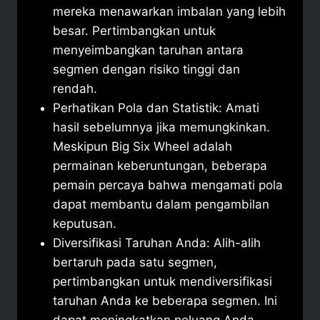
mereka menawarkan imbalan yang lebih
besar. Pertimbangkan untuk
menyeimbangkan taruhan antara
segmen dengan risiko tinggi dan
rendah.
Perhatikan Pola dan Statistik: Amati
hasil sebelumnya jika memungkinkan.
Meskipun Big Six Wheel adalah
permainan keberuntungan, beberapa
pemain percaya bahwa mengamati pola
dapat membantu dalam pengambilan
keputusan.
Diversifikasi Taruhan Anda: Alih-alih
bertaruh pada satu segmen,
pertimbangkan untuk mendiversifikasi
taruhan Anda ke beberapa segmen. Ini
dapat meningkatkan peluang Anda