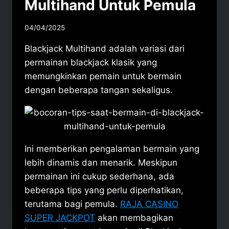
Multihand Untuk Pemula
04/04/2025
Blackjack Multihand adalah variasi dari
permainan blackjack klasik yang
memungkinkan pemain untuk bermain
dengan beberapa tangan sekaligus.
Ini memberikan pengalaman bermain yang
lebih dinamis dan menarik. Meskipun
permainan ini cukup sederhana, ada
beberapa tips yang perlu diperhatikan,
terutama bagi pemula.
RAJA CASINO
SUPER JACKPOT
akan membagikan