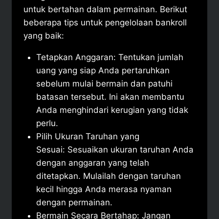
untuk bertahan dalam permainan. Berikut
beberapa tips untuk pengelolaan bankroll
yang baik:
Tetapkan Anggaran: Tentukan jumlah
uang yang siap Anda pertaruhkan
sebelum mulai bermain dan patuhi
batasan tersebut. Ini akan membantu
Anda menghindari kerugian yang tidak
perlu.
Pilih Ukuran Taruhan yang
Sesuai: Sesuaikan ukuran taruhan Anda
dengan anggaran yang telah
ditetapkan. Mulailah dengan taruhan
kecil hingga Anda merasa nyaman
dengan permainan.
Bermain Secara Bertahap: Jangan