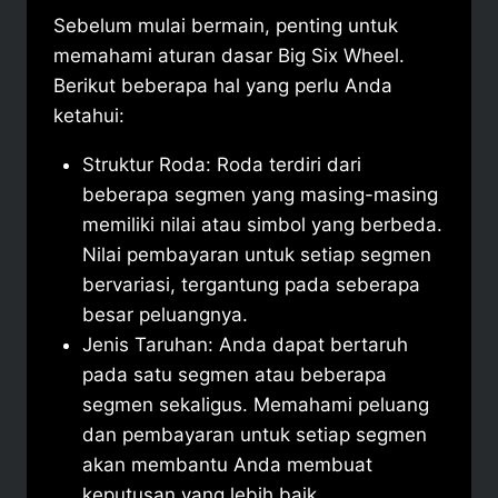
Sebelum mulai bermain, penting untuk
memahami aturan dasar Big Six Wheel.
Berikut beberapa hal yang perlu Anda
ketahui:
Struktur Roda: Roda terdiri dari
beberapa segmen yang masing-masing
memiliki nilai atau simbol yang berbeda.
Nilai pembayaran untuk setiap segmen
bervariasi, tergantung pada seberapa
besar peluangnya.
Jenis Taruhan: Anda dapat bertaruh
pada satu segmen atau beberapa
segmen sekaligus. Memahami peluang
dan pembayaran untuk setiap segmen
akan membantu Anda membuat
keputusan yang lebih baik.