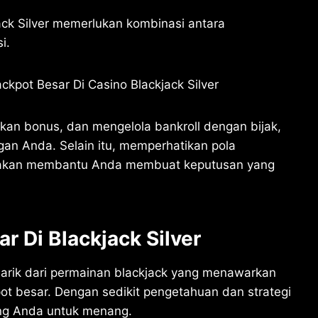
ack Silver memerlukan kombinasi antara
i.
n bonus, dan mengelola bankroll dengan bijak,
n Anda. Selain itu, memperhatikan pola
n akan membantu Anda membuat keputusan yang
 Di Blackjack Silver
narik dari permainan blackjack yang menawarkan
ot besar. Dengan sedikit pengetahuan dan strategi
ng Anda untuk menang.