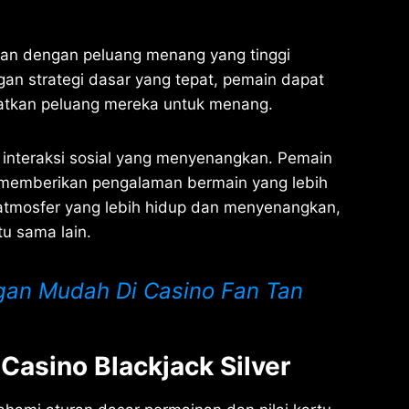
inan dengan peluang menang yang tinggi
an strategi dasar yang tepat, pemain dapat
tkan peluang mereka untuk menang.
 interaksi sosial yang menyenangkan. Pemain
 memberikan pengalaman bermain yang lebih
atmosfer yang lebih hidup dan menyenangkan,
u sama lain.
gan Mudah Di Casino Fan Tan
Casino Blackjack Silver