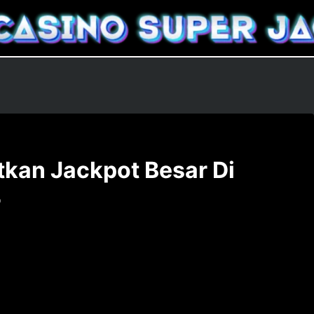
kan Jackpot Besar Di
r