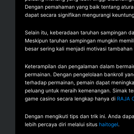
Dengan pemahaman yang baik tentang aturan
dapat secara signifikan mengurangi keuntun
Selain itu, keberadaan taruhan sampingan da
Meskipun taruhan sampingan mungkin memiliki 
besar sering kali menjadi motivasi tambahan
Keterampilan dan pengalaman dalam bermain
permainan. Dengan pengelolaan bankroll yang 
terhadap permainan, pemain dapat meningk
peluang untuk meraih kemenangan. Simak ter
game casino secara lengkap hanya di
RAJA 
Dengan mengikuti tips dan trik ini. Anda da
lebih percaya diri melalui situs
haitogel
.