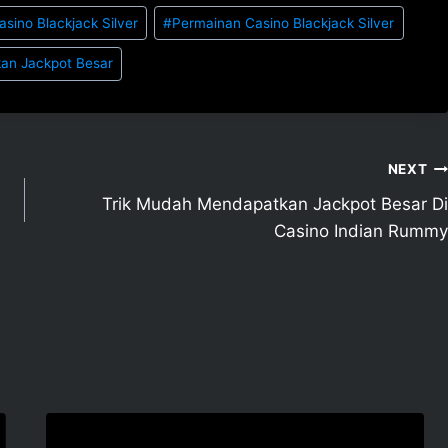
ino Blackjack Silver
#
Permainan Casino Blackjack Silver
an Jackpot Besar
NEXT
Trik Mudah Mendapatkan Jackpot Besar Di
Casino Indian Rummy