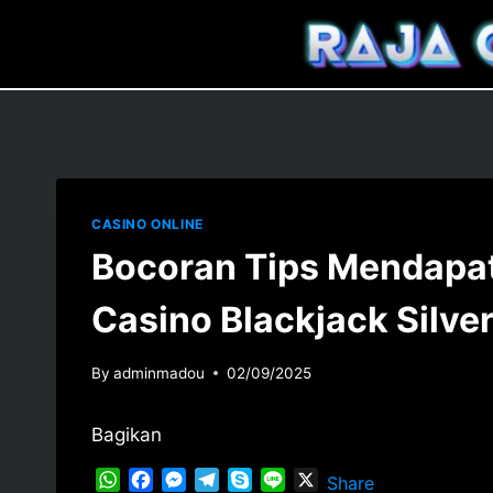
Skip
to
content
CASINO ONLINE
Bocoran Tips Mendapat
Casino Blackjack Silve
By
adminmadou
02/09/2025
Bagikan
W
F
M
T
S
L
X
Share