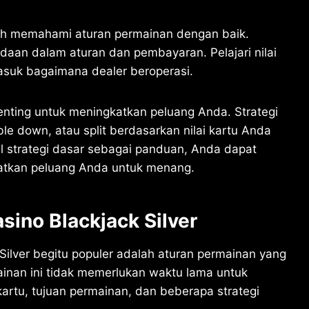
ah memahami aturan permainan dengan baik.
bedaan dalam aturan dan pembayaran. Pelajari nilai
asuk bagaimana dealer beroperasi.
enting untuk meningkatkan peluang Anda. Strategi
le down, atau split berdasarkan nilai kartu Anda
 strategi dasar sebagai panduan, Anda dapat
tkan peluang Anda untuk menang.
ino Blackjack Silver
ilver begitu populer adalah aturan permainan yang
inan ini tidak memerlukan waktu lama untuk
kartu, tujuan permainan, dan beberapa strategi