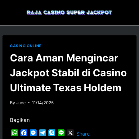
Skip
to
content
CASINO ONLINE
Cara Aman Mengincar
Jackpot Stabil di Casino
Ultimate Texas Holdem
By
Jude
11/14/2025
Bagikan
W
F
M
T
S
L
X
Share