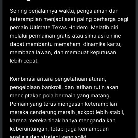
Seiring berjalannya waktu, pengalaman dan
keterampilan menjadi aset paling berharga bagi
pemain Ultimate Texas Holdem. Melatih diri
melalui permainan gratis atau simulasi online
dapat membantu memahami dinamika kartu,
membaca lawan, dan membuat keputusan
lebih cepat.
Kombinasi antara pengetahuan aturan,
pengelolaan bankroll, dan latihan rutin akan
menciptakan pola bermain yang matang.
Pemain yang terus mengasah keterampilan
mereka cenderung meraih jackpot lebih stabil,
karena mereka tidak hanya mengandalkan
keberuntungan, tetapi juga kemampuan
analisis dan strategi yang solid.