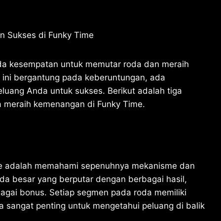
ada kesempatan untuk memutar roda dan meraih
 ini bergantung pada keberuntungan, ada
luang Anda untuk sukses. Berikut adalah tiga
a meraih kemenangan di Funky Time.
ime adalah memahami sepenuhnya mekanisme dan
a besar yang berputar dengan berbagai hasil,
agai bonus. Setiap segmen pada roda memiliki
 sangat penting untuk mengetahui peluang di balik