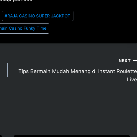
#
RAJA CASINO SUPER JACKPOT
main Casino Funky Time
NEXT
Tips Bermain Mudah Menang di Instant Roulette
Live