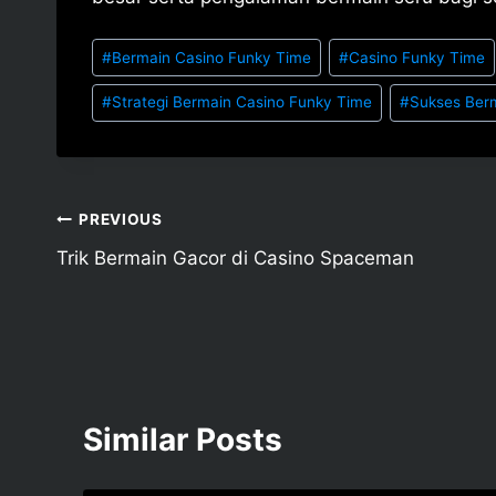
Post
#
Bermain Casino Funky Time
#
Casino Funky Time
Tags:
#
Strategi Bermain Casino Funky Time
#
Sukses Ber
Post
PREVIOUS
Trik Bermain Gacor di Casino Spaceman
navigation
Similar Posts