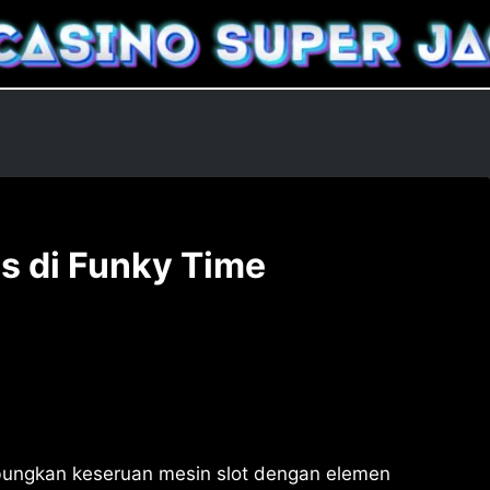
s di Funky Time
ungkan keseruan mesin slot dengan elemen