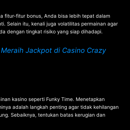
fitur-fitur bonus, Anda bisa lebih tepat dalam
 Selain itu, kenali juga volatilitas permainan agar
a dengan tingkat risiko yang siap dihadapi.
k Meraih Jackpot di Casino Crazy
nan kasino seperti Funky Time. Menetapkan
nya adalah langkah penting agar tidak kehilangan
ung. Sebaiknya, tentukan batas kerugian dan