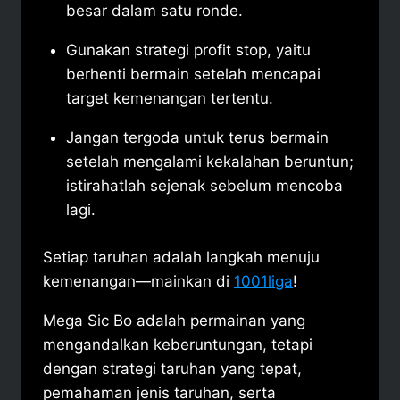
besar dalam satu ronde.
Gunakan strategi profit stop, yaitu
berhenti bermain setelah mencapai
target kemenangan tertentu.
Jangan tergoda untuk terus bermain
setelah mengalami kekalahan beruntun;
istirahatlah sejenak sebelum mencoba
lagi.
Setiap taruhan adalah langkah menuju
kemenangan—mainkan di
1001liga
!
Mega Sic Bo adalah permainan yang
mengandalkan keberuntungan, tetapi
dengan strategi taruhan yang tepat,
pemahaman jenis taruhan, serta