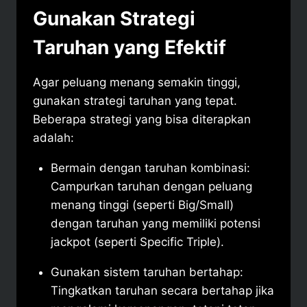
Gunakan Strategi
Taruhan yang Efektif
Agar peluang menang semakin tinggi,
gunakan strategi taruhan yang tepat.
Beberapa strategi yang bisa diterapkan
adalah:
Bermain dengan taruhan kombinasi:
Campurkan taruhan dengan peluang
menang tinggi (seperti Big/Small)
dengan taruhan yang memiliki potensi
jackpot (seperti Specific Triple).
Gunakan sistem taruhan bertahap:
Tingkatkan taruhan secara bertahap jika