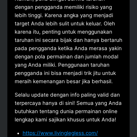
dengan pengganda memiliki risiko yang
lebih tinggi. Karena angka yang menjadi
target Anda lebih sulit untuk keluar. Oleh
karena itu, penting untuk menggunakan
taruhan ini secara bijak dan hanya bertaruh
pada pengganda ketika Anda merasa yakin
dengan pola permainan dan jumlah modal
yang Anda miliki. Penggunaan taruhan
pengganda ini bisa menjadi trik jitu untuk
meraih kemenangan besar jika berhasil.
Selalu update dengan info paling valid dan
terpercaya hanya di sini! Semua yang Anda
butuhkan tentang dunia permainan online
lengkap kami sajikan khusus untuk Anda!
https://www.livinglegless.com/