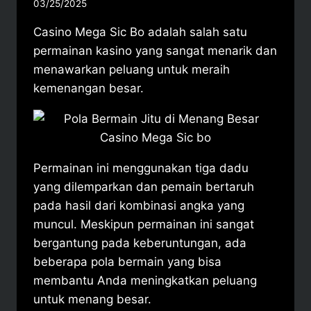
03/25/2025
Casino Mega Sic Bo adalah salah satu
permainan kasino yang sangat menarik dan
menawarkan peluang untuk meraih
kemenangan besar.
Permainan ini menggunakan tiga dadu
yang dilemparkan dan pemain bertaruh
pada hasil dari kombinasi angka yang
muncul. Meskipun permainan ini sangat
bergantung pada keberuntungan, ada
beberapa pola bermain yang bisa
membantu Anda meningkatkan peluang
untuk menang besar.