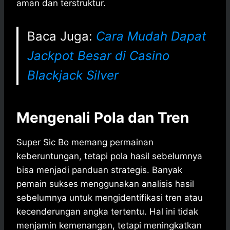
aman dan terstruktur.
Baca Juga:
Cara Mudah Dapat
Jackpot Besar di Casino
Blackjack Silver
Mengenali Pola dan Tren
Super Sic Bo memang permainan
keberuntungan, tetapi pola hasil sebelumnya
bisa menjadi panduan strategis. Banyak
pemain sukses menggunakan analisis hasil
sebelumnya untuk mengidentifikasi tren atau
kecenderungan angka tertentu. Hal ini tidak
menjamin kemenangan, tetapi meningkatkan