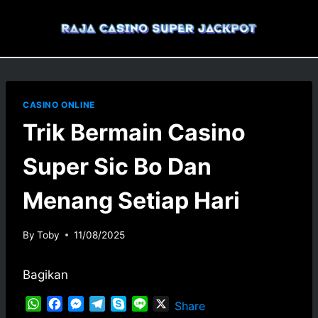
Skip
to
content
CASINO ONLINE
Trik Bermain Casino
Super Sic Bo Dan
Menang Setiap Hari
By
Toby
11/08/2025
Bagikan
W
F
M
T
S
L
X
Share