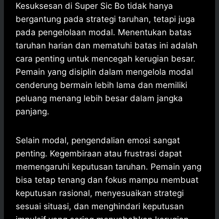
Kesuksesan di Super Sic Bo tidak hanya
bergantung pada strategi taruhan, tetapi juga
pada pengelolaan modal. Menentukan batas
taruhan harian dan mematuhi batas ini adalah
cara penting untuk mencegah kerugian besar.
Pemain yang disiplin dalam mengelola modal
cenderung bermain lebih lama dan memiliki
peluang menang lebih besar dalam jangka
panjang.
Selain modal, pengendalian emosi sangat
penting. Kegembiraan atau frustrasi dapat
memengaruhi keputusan taruhan. Pemain yang
bisa tetap tenang dan fokus mampu membuat
keputusan rasional, menyesuaikan strategi
sesuai situasi, dan menghindari keputusan