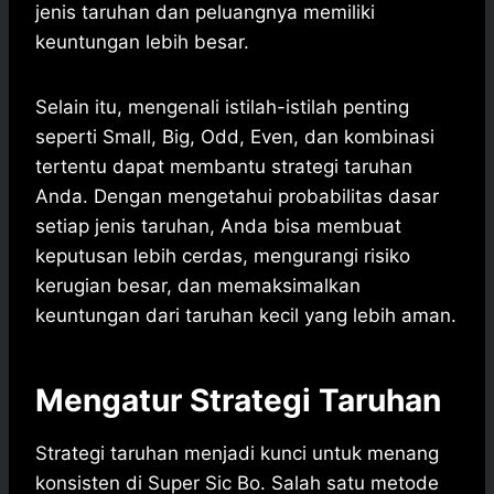
jenis taruhan dan peluangnya memiliki
keuntungan lebih besar.
Selain itu, mengenali istilah-istilah penting
seperti Small, Big, Odd, Even, dan kombinasi
tertentu dapat membantu strategi taruhan
Anda. Dengan mengetahui probabilitas dasar
setiap jenis taruhan, Anda bisa membuat
keputusan lebih cerdas, mengurangi risiko
kerugian besar, dan memaksimalkan
keuntungan dari taruhan kecil yang lebih aman.
Mengatur Strategi Taruhan
Strategi taruhan menjadi kunci untuk menang
konsisten di Super Sic Bo. Salah satu metode